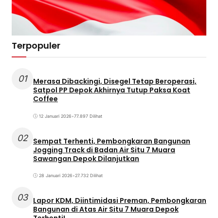
Terpopuler
01
Merasa Dibackingi, Disegel Tetap Beroperasi,
Satpol PP Depok Akhirnya Tutup Paksa Koat
Coffee
12 Januari 2026
•
77.897 Dilihat
02
Sempat Terhenti, Pembongkaran Bangunan
Jogging Track di Badan Air Situ 7 Muara
Sawangan Depok Dilanjutkan
28 Januari 2026
•
27.732 Dilihat
03
Lapor KDM, Diintimidasi Preman, Pembongkaran
Bangunan di Atas Air Situ 7 Muara Depok
Terhenti!