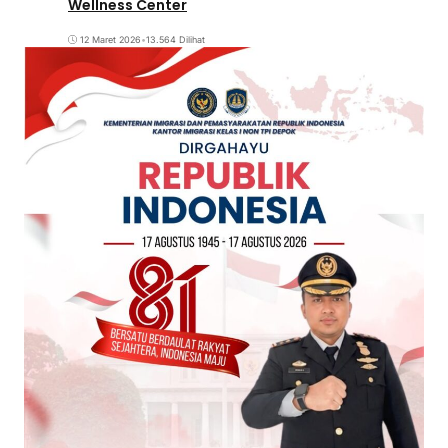
Wellness Center
12 Maret 2026
•
13.564 Dilihat