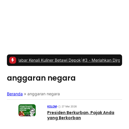
 Kenali Kuliner Betawi Depok
|
#3 -
Meriahkan Dirgahayu ke 81 RI,
anggaran negara
Beranda
»
anggaran negara
KOLOM
•
27 Mei 2026
Presiden Berkurban, Pajak Anda
yang Berkorban