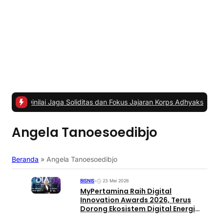
ai Jaga Soliditas dan Fokus Jajaran Korps Adhyaksa
|
#2 -
Anggota K
Angela Tanoesoedibjo
Beranda
»
Angela Tanoesoedibjo
BISNIS
•
23 Mei 2026
MyPertamina Raih Digital
Innovation Awards 2026, Terus
Dorong Ekosistem Digital Energi
Nasional