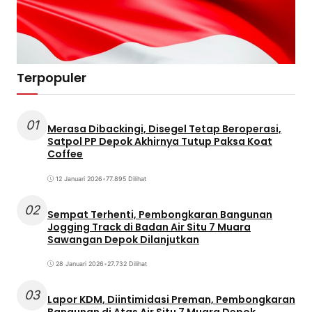
Terpopuler
01
Merasa Dibackingi, Disegel Tetap Beroperasi,
Satpol PP Depok Akhirnya Tutup Paksa Koat
Coffee
12 Januari 2026
•
77.895 Dilihat
02
Sempat Terhenti, Pembongkaran Bangunan
Jogging Track di Badan Air Situ 7 Muara
Sawangan Depok Dilanjutkan
28 Januari 2026
•
27.732 Dilihat
03
Lapor KDM, Diintimidasi Preman, Pembongkaran
Bangunan di Atas Air Situ 7 Muara Depok