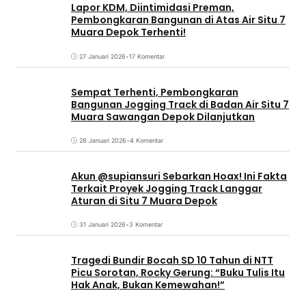
Lapor KDM, Diintimidasi Preman,
Pembongkaran Bangunan di Atas Air Situ 7
Muara Depok Terhenti!
27 Januari 2026
•
17 Komentar
Sempat Terhenti, Pembongkaran
Bangunan Jogging Track di Badan Air Situ 7
Muara Sawangan Depok Dilanjutkan
28 Januari 2026
•
4 Komentar
Akun @supiansuri Sebarkan Hoax! Ini Fakta
Terkait Proyek Jogging Track Langgar
Aturan di Situ 7 Muara Depok
31 Januari 2026
•
3 Komentar
Tragedi Bundir Bocah SD 10 Tahun di NTT
Picu Sorotan, Rocky Gerung: “Buku Tulis Itu
Hak Anak, Bukan Kemewahan!”