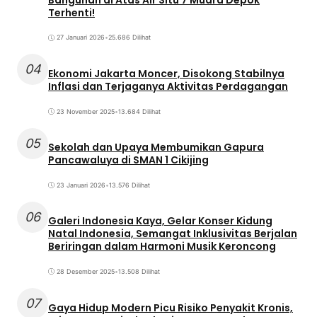
Terhenti!
27 Januari 2026
•
25.686 Dilihat
04
Ekonomi Jakarta Moncer, Disokong Stabilnya
Inflasi dan Terjaganya Aktivitas Perdagangan
23 November 2025
•
13.684 Dilihat
05
Sekolah dan Upaya Membumikan Gapura
Pancawaluya di SMAN 1 Cikijing
23 Januari 2026
•
13.576 Dilihat
06
Galeri Indonesia Kaya, Gelar Konser Kidung
Natal Indonesia, Semangat Inklusivitas Berjalan
Beriringan dalam Harmoni Musik Keroncong
28 Desember 2025
•
13.508 Dilihat
07
Gaya Hidup Modern Picu Risiko Penyakit Kronis,