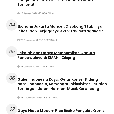
Terhenti!
27 Januari 2026
•
25.686 Dilihat
04
Ekonomi Jakarta Moncer, Disokong Stabilnya
Inflasi dan Terjaganya Aktivitas Perdagangan
23 November 2025
•
13.552 Dilihat
05
Sekolah dan Upaya Membumikan Gapura
Pancawaluya di SMAN 1 Cikijing
23 Januari 2026
•
13.443 Dilihat
06
Galeri Indonesia Kaya, Gelar Konser Kidung
Natal Indonesia, Semangat Inklusivitas Berjalan
Beriringan dalam Harmoni Musik Keroncong
28 Desember 2025
•
13.376 Dilihat
07
Gaya Hidup Modern Picu Risiko Penyakit Kronis,