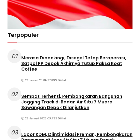
Terpopuler
01
Merasa Dibackingi, Disegel Tetap Beroperasi,
Satpol PP Depok Akhirnya Tutup Paksa Koat
Coffee
12 Januari 2026
•
77.893 Dilihat
02
Sempat Terhenti, Pembongkaran Bangunan
Jogging Track di Badan Air Situ 7 Muara
Sawangan Depok Dilanjutkan
28 Januari 2026
•
27.732 Dilihat
03
Lapor KDM, Diintimidasi Preman, Pembongkaran
Bangunan di Atas Air Situ 7 Muara Depok