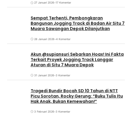
27 Januari 2026
•
17 Komentar
Sempat Terhenti, Pembongkaran
Bangunan Jogging Track di Badan Air Situ 7
Muara Sawangan Depok Dilanjutkan
28 Januari 2026
•
4 Komentar
Akun @supiansuri Sebarkan Hoax! Ini Fakta
Terkait Proyek Jogging Track Langgar
Aturan di Situ 7 Muara Depok
31 Januari 2026
•
3 Komentar
Tragedi Bundir Bocah SD 10 Tahun di NTT
Picu Sorotan, Rocky Gerung: “Buku Tulis Itu
Hak Anak, Bukan Kemewahan!”
3 Februari 2026
•
3 Komentar