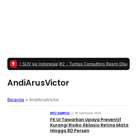
EV SUV ke Indonesia
|
#2 -
Tuntas Consulting Resmi Diluncurkan: H
AndiArusVictor
Beranda
»
AndiArusVictor
INFO KAMPUS
•
29 September 2024
FK UI Tawarkan Upaya Preventif
Kurangi Risiko Ablasio Retina Mata
Hingga 80 Persen