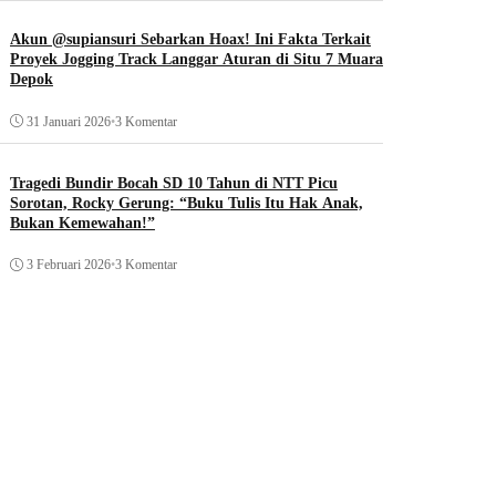
Akun @supiansuri Sebarkan Hoax! Ini Fakta Terkait
Proyek Jogging Track Langgar Aturan di Situ 7 Muara
Depok
31 Januari 2026
•
3 Komentar
Tragedi Bundir Bocah SD 10 Tahun di NTT Picu
Sorotan, Rocky Gerung: “Buku Tulis Itu Hak Anak,
Bukan Kemewahan!”
3 Februari 2026
•
3 Komentar