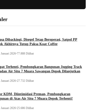
ler
sa Dibackingi, Disegel Tetap Beroperasi, Satpol PP
ok Akhirnya Tutup Paksa Koat Coffee
 Januari 2026
•
77.888 Dilihat
pat Terhenti, Pembongkaran Bangunan Jogging Track
adan Air Situ 7 Muara Sawangan Depok Dilanjutkan
 Januari 2026
•
27.732 Dilihat
or KDM, Diintimidasi Preman, Pembongkaran
unan di Atas Air Situ 7 Muara Depok Terhenti!
 Januari 2026
•
25.686 Dilihat