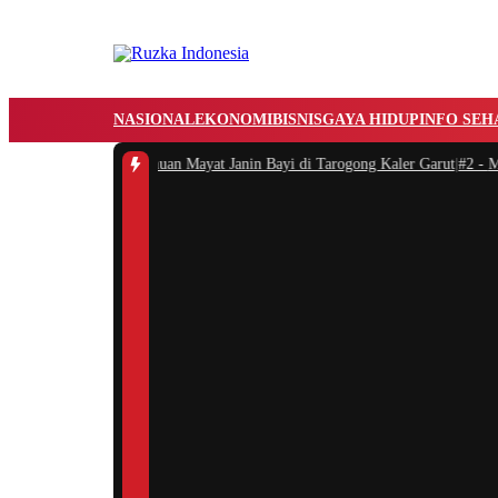
NASIONAL
EKONOMI
BISNIS
GAYA HIDUP
INFO SEH
lisi Olah TKP Penemuan Mayat Janin Bayi di Tarogong Kaler Garut
|
#2 -
Majal