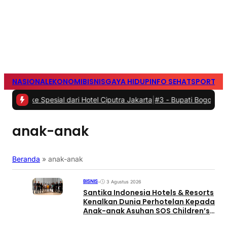
NASIONAL
EKONOMI
BISNIS
GAYA HIDUP
INFO SEHAT
SPORTS
S
 Spesial dari Hotel Ciputra Jakarta
|
#3 -
Bupati Bogor Rudi Susma
anak-anak
Beranda
»
anak-anak
BISNIS
•
3 Agustus 2026
Santika Indonesia Hotels & Resorts
Kenalkan Dunia Perhotelan Kepada
Anak-anak Asuhan SOS Children’s
Villages