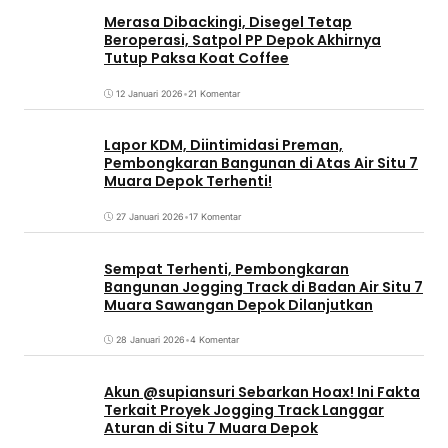
Merasa Dibackingi, Disegel Tetap
Beroperasi, Satpol PP Depok Akhirnya
Tutup Paksa Koat Coffee
12 Januari 2026
•
21 Komentar
Lapor KDM, Diintimidasi Preman,
Pembongkaran Bangunan di Atas Air Situ 7
Muara Depok Terhenti!
27 Januari 2026
•
17 Komentar
Sempat Terhenti, Pembongkaran
Bangunan Jogging Track di Badan Air Situ 7
Muara Sawangan Depok Dilanjutkan
28 Januari 2026
•
4 Komentar
Akun @supiansuri Sebarkan Hoax! Ini Fakta
Terkait Proyek Jogging Track Langgar
Aturan di Situ 7 Muara Depok