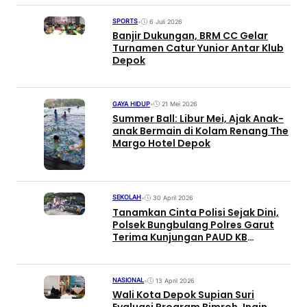
SPORTS
•
6 Juli 2026
Banjir Dukungan, BRM CC Gelar
Turnamen Catur Yunior Antar Klub
Depok
GAYA HIDUP
•
21 Mei 2026
Summer Ball: Libur Mei, Ajak Anak-
anak Bermain di Kolam Renang The
Margo Hotel Depok
SEKOLAH
•
30 April 2026
Tanamkan Cinta Polisi Sejak Dini,
Polsek Bungbulang Polres Garut
Terima Kunjungan PAUD KB
Amanah Bunda
NASIONAL
•
13 April 2026
Wali Kota Depok Supian Suri