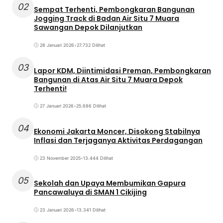
02
Sempat Terhenti, Pembongkaran Bangunan
Jogging Track di Badan Air Situ 7 Muara
Sawangan Depok Dilanjutkan
28 Januari 2026
•
27.732 Dilihat
03
Lapor KDM, Diintimidasi Preman, Pembongkaran
Bangunan di Atas Air Situ 7 Muara Depok
Terhenti!
27 Januari 2026
•
25.686 Dilihat
04
Ekonomi Jakarta Moncer, Disokong Stabilnya
Inflasi dan Terjaganya Aktivitas Perdagangan
23 November 2025
•
13.444 Dilihat
05
Sekolah dan Upaya Membumikan Gapura
Pancawaluya di SMAN 1 Cikijing
23 Januari 2026
•
13.341 Dilihat