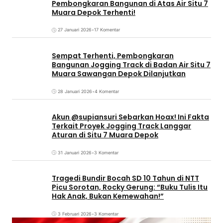
Pembongkaran Bangunan di Atas Air Situ 7
Muara Depok Terhenti!
27 Januari 2026
•
17 Komentar
Sempat Terhenti, Pembongkaran
Bangunan Jogging Track di Badan Air Situ 7
Muara Sawangan Depok Dilanjutkan
28 Januari 2026
•
4 Komentar
Akun @supiansuri Sebarkan Hoax! Ini Fakta
Terkait Proyek Jogging Track Langgar
Aturan di Situ 7 Muara Depok
31 Januari 2026
•
3 Komentar
Tragedi Bundir Bocah SD 10 Tahun di NTT
Picu Sorotan, Rocky Gerung: “Buku Tulis Itu
Hak Anak, Bukan Kemewahan!”
3 Februari 2026
•
3 Komentar