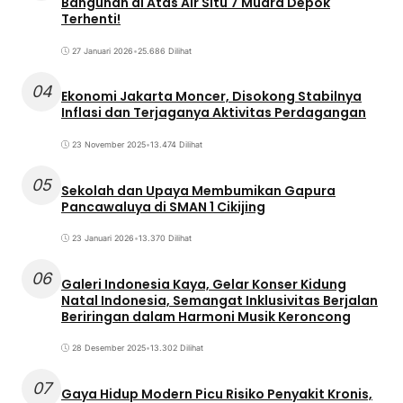
Bangunan di Atas Air Situ 7 Muara Depok
Terhenti!
27 Januari 2026
•
25.686 Dilihat
04
Ekonomi Jakarta Moncer, Disokong Stabilnya
Inflasi dan Terjaganya Aktivitas Perdagangan
23 November 2025
•
13.474 Dilihat
05
Sekolah dan Upaya Membumikan Gapura
Pancawaluya di SMAN 1 Cikijing
23 Januari 2026
•
13.370 Dilihat
06
Galeri Indonesia Kaya, Gelar Konser Kidung
Natal Indonesia, Semangat Inklusivitas Berjalan
Beriringan dalam Harmoni Musik Keroncong
28 Desember 2025
•
13.302 Dilihat
07
Gaya Hidup Modern Picu Risiko Penyakit Kronis,