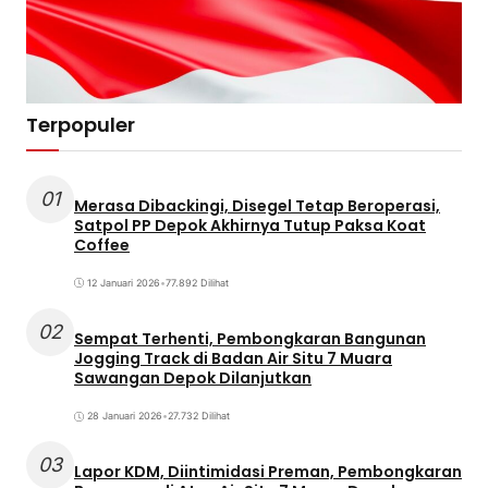
Terpopuler
01
Merasa Dibackingi, Disegel Tetap Beroperasi,
Satpol PP Depok Akhirnya Tutup Paksa Koat
Coffee
12 Januari 2026
•
77.892 Dilihat
02
Sempat Terhenti, Pembongkaran Bangunan
Jogging Track di Badan Air Situ 7 Muara
Sawangan Depok Dilanjutkan
28 Januari 2026
•
27.732 Dilihat
03
Lapor KDM, Diintimidasi Preman, Pembongkaran