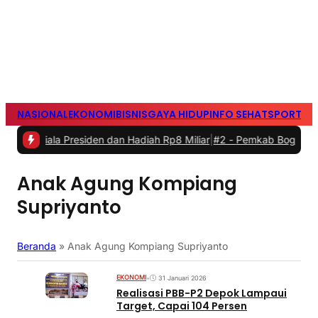
NASIONAL
EKONOMI
BISNIS
GAYA HIDUP
INFO SEHAT
SPORTS
S
iala Presiden dan Hadiah Rp8 Miliar
|
#2 -
Pemkab Bogor Resmi Menet
Anak Agung Kompiang
Supriyanto
Beranda
»
Anak Agung Kompiang Supriyanto
EKONOMI
•
31 Januari 2026
Realisasi PBB-P2 Depok Lampaui
Target, Capai 104 Persen