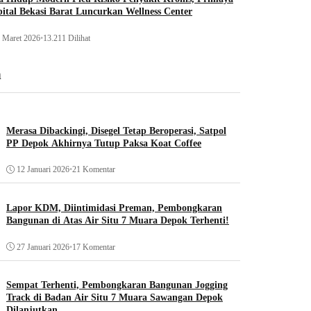
ital Bekasi Barat Luncurkan Wellness Center
 Maret 2026
•
13.211 Dilihat
n
Merasa Dibackingi, Disegel Tetap Beroperasi, Satpol
PP Depok Akhirnya Tutup Paksa Koat Coffee
12 Januari 2026
•
21 Komentar
Lapor KDM, Diintimidasi Preman, Pembongkaran
Bangunan di Atas Air Situ 7 Muara Depok Terhenti!
27 Januari 2026
•
17 Komentar
Sempat Terhenti, Pembongkaran Bangunan Jogging
Track di Badan Air Situ 7 Muara Sawangan Depok
Dilanjutkan