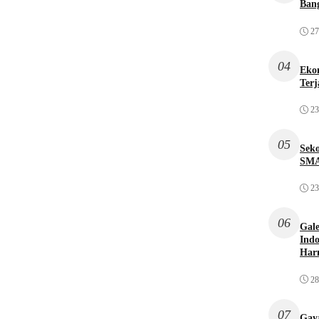
Bang
27
04
Ekon
Terj
23
05
Sek
SMA
23
06
Gale
Indo
Har
28
07
Gaya