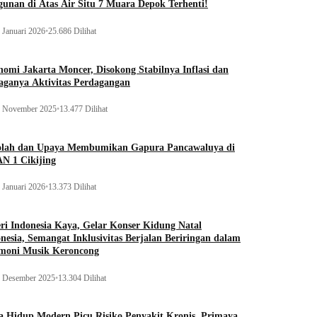
unan di Atas Air Situ 7 Muara Depok Terhenti!
 Januari 2026
•
25.686 Dilihat
omi Jakarta Moncer, Disokong Stabilnya Inflasi dan
aganya Aktivitas Perdagangan
 November 2025
•
13.477 Dilihat
olah dan Upaya Membumikan Gapura Pancawaluya di
N 1 Cikijing
 Januari 2026
•
13.373 Dilihat
ri Indonesia Kaya, Gelar Konser Kidung Natal
nesia, Semangat Inklusivitas Berjalan Beriringan dalam
moni Musik Keroncong
 Desember 2025
•
13.304 Dilihat
 Hidup Modern Picu Risiko Penyakit Kronis, Primaya