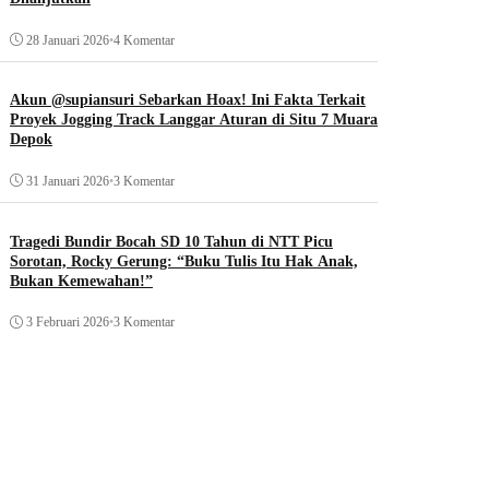
28 Januari 2026
•
4 Komentar
Akun @supiansuri Sebarkan Hoax! Ini Fakta Terkait
Proyek Jogging Track Langgar Aturan di Situ 7 Muara
Depok
31 Januari 2026
•
3 Komentar
Tragedi Bundir Bocah SD 10 Tahun di NTT Picu
Sorotan, Rocky Gerung: “Buku Tulis Itu Hak Anak,
Bukan Kemewahan!”
3 Februari 2026
•
3 Komentar