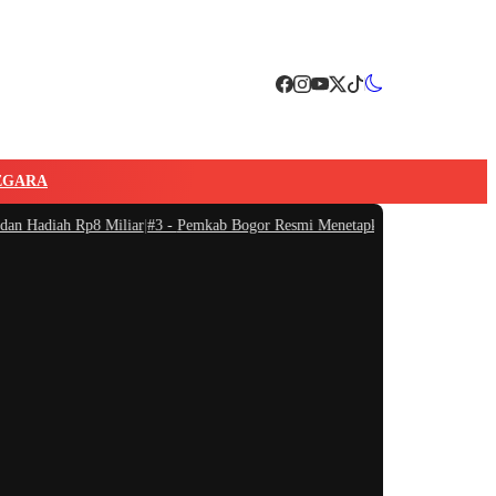
EGARA
ah Rp8 Miliar
|
#3 -
Pemkab Bogor Resmi Menetapkan Nama Jalan H.M. Syurdi 