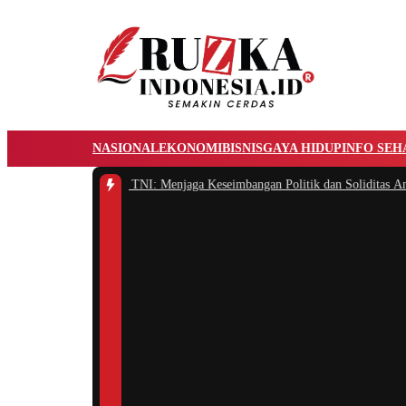
NASIONAL
EKONOMI
BISNIS
GAYA HIDUP
INFO SEH
li Memimpin TNI: Menjaga Keseimbangan Politik dan Soliditas Antarmatra