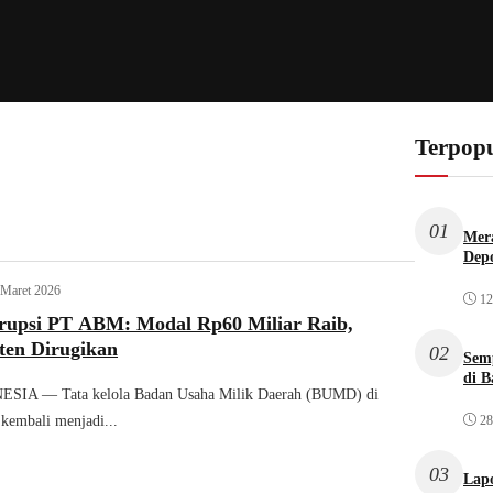
Terpopu
01
Mera
Dep
 Maret 2026
12
rupsi PT ABM: Modal Rp60 Miliar Raib,
ten Dirugikan
02
Sem
di B
IA — Tata kelola Badan Usaha Milik Daerah (BUMD) di
28
 kembali menjadi...
03
Lap