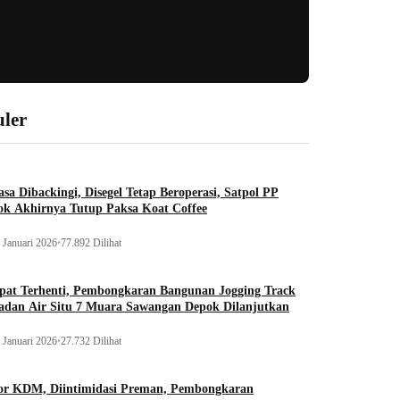
ler
sa Dibackingi, Disegel Tetap Beroperasi, Satpol PP
ok Akhirnya Tutup Paksa Koat Coffee
 Januari 2026
•
77.892 Dilihat
pat Terhenti, Pembongkaran Bangunan Jogging Track
adan Air Situ 7 Muara Sawangan Depok Dilanjutkan
 Januari 2026
•
27.732 Dilihat
or KDM, Diintimidasi Preman, Pembongkaran