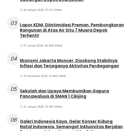
28 Januari 2026
•
27.732 Dilihat
03
Lapor KDM, Diintimidasi Preman, Pembongkaran
Bangunan di Atas Air Situ 7 Muara Depok
Terhenti!
27 Januari 2026
•
25.686 Dilihat
04
Ekonomi Jakarta Moncer, Disokong Stabilnya
Inflasi dan Terjaganya Aktivitas Perdagangan
23 November 2025
•
13.596 Dilihat
05
Sekolah dan Upaya Membumikan Gapura
Pancawaluya di SMAN 1 Cikijing
23 Januari 2026
•
13.491 Dilihat
06
Galeri Indonesia Kaya, Gelar Konser Kidung
Natal Indonesia, Semangat Inklusivitas Berjalan