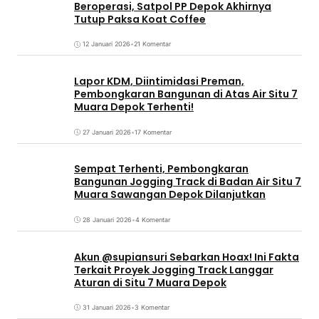
Beroperasi, Satpol PP Depok Akhirnya
Tutup Paksa Koat Coffee
12 Januari 2026
•
21 Komentar
Lapor KDM, Diintimidasi Preman,
Pembongkaran Bangunan di Atas Air Situ 7
Muara Depok Terhenti!
27 Januari 2026
•
17 Komentar
Sempat Terhenti, Pembongkaran
Bangunan Jogging Track di Badan Air Situ 7
Muara Sawangan Depok Dilanjutkan
28 Januari 2026
•
4 Komentar
Akun @supiansuri Sebarkan Hoax! Ini Fakta
Terkait Proyek Jogging Track Langgar
Aturan di Situ 7 Muara Depok
31 Januari 2026
•
3 Komentar