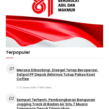
Terpopuler
01
Merasa Dibackingi, Disegel Tetap Beroperasi,
Satpol PP Depok Akhirnya Tutup Paksa Koat
Coffee
12 Januari 2026
•
77.894 Dilihat
02
Sempat Terhenti, Pembongkaran Bangunan
Jogging Track di Badan Air Situ 7 Muara
Sawangan Depok Dilanjutkan