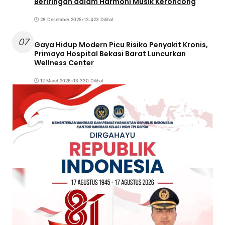
Beriringan dalam Harmoni Musik Keroncong
28 Desember 2025
•
13.423 Dilihat
07
Gaya Hidup Modern Picu Risiko Penyakit Kronis,
Primaya Hospital Bekasi Barat Luncurkan
Wellness Center
12 Maret 2026
•
13.330 Dilihat