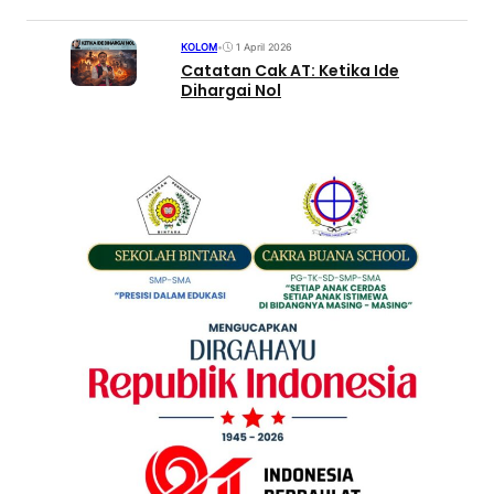
KOLOM
•
1 April 2026
Catatan Cak AT: Ketika Ide
Dihargai Nol