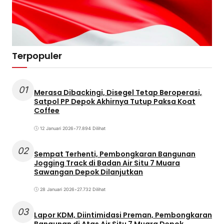
Terpopuler
01
Merasa Dibackingi, Disegel Tetap Beroperasi,
Satpol PP Depok Akhirnya Tutup Paksa Koat
Coffee
12 Januari 2026
•
77.894 Dilihat
02
Sempat Terhenti, Pembongkaran Bangunan
Jogging Track di Badan Air Situ 7 Muara
Sawangan Depok Dilanjutkan
28 Januari 2026
•
27.732 Dilihat
03
Lapor KDM, Diintimidasi Preman, Pembongkaran
Bangunan di Atas Air Situ 7 Muara Depok