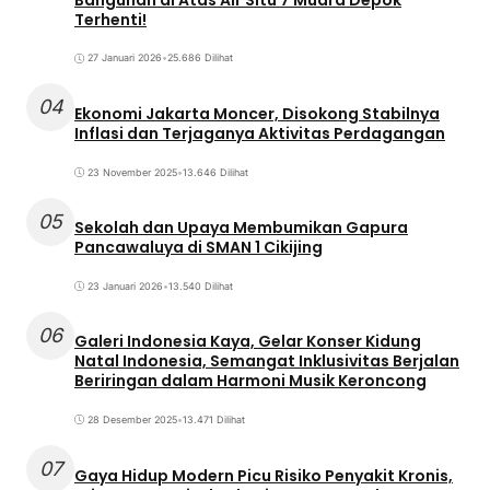
Terhenti!
27 Januari 2026
•
25.686 Dilihat
04
Ekonomi Jakarta Moncer, Disokong Stabilnya
Inflasi dan Terjaganya Aktivitas Perdagangan
23 November 2025
•
13.646 Dilihat
05
Sekolah dan Upaya Membumikan Gapura
Pancawaluya di SMAN 1 Cikijing
23 Januari 2026
•
13.540 Dilihat
06
Galeri Indonesia Kaya, Gelar Konser Kidung
Natal Indonesia, Semangat Inklusivitas Berjalan
Beriringan dalam Harmoni Musik Keroncong
28 Desember 2025
•
13.471 Dilihat
07
Gaya Hidup Modern Picu Risiko Penyakit Kronis,