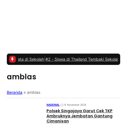
a di Sekolah
|
#2 -
Siswa di Thailand Tembaki Sekolahnya, Tujuh Ora
amblas
Beranda
»
amblas
NASIONAL
•
8 November 2025
Polsek Singajaya Garut Cek TKP
Ambruknya Jembatan Gantung
Cimanisan