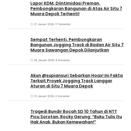
Lapor KDM, Diintimidasi Preman,
Pembongkaran Bangunan di Atas Air Situ 7
Muara Depok Terhenti!
27 Januari 2026
•
17 Komentar
Sempat Terhenti, Pembongkaran
Bangunan Jogging Track di Badan Air Situ 7
Muara Sawangan Depok Dilanjutkan
28 Januari 2026
•
4 Komentar
Akun @supiansuri Sebarkan Hoax! Ini Fakta
Terkait Proyek Jogging Track Langgar
Aturan di Situ 7 Muara Depok
31 Januari 2026
•
3 Komentar
Tragedi Bundir Bocah SD 10 Tahun di NTT
Picu Sorotan, Rocky Gerung: “Buku Tulis Itu
Hak Anak, Bukan Kemewahan!”