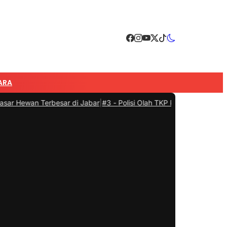
ARA
 Terbesar di Jabar
|
#3 -
Polisi Olah TKP Penemuan Mayat Janin Bayi