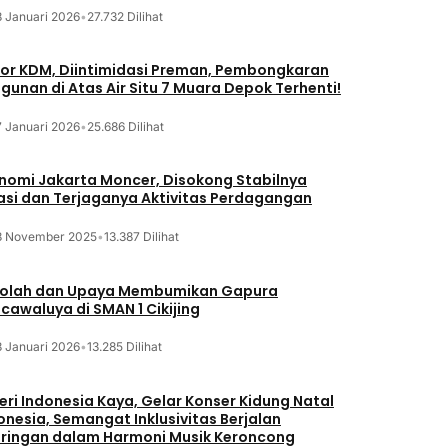
8 Januari 2026
•
27.732 Dilihat
or KDM, Diintimidasi Preman, Pembongkaran
gunan di Atas Air Situ 7 Muara Depok Terhenti!
7 Januari 2026
•
25.686 Dilihat
nomi Jakarta Moncer, Disokong Stabilnya
lasi dan Terjaganya Aktivitas Perdagangan
3 November 2025
•
13.387 Dilihat
olah dan Upaya Membumikan Gapura
cawaluya di SMAN 1 Cikijing
3 Januari 2026
•
13.285 Dilihat
eri Indonesia Kaya, Gelar Konser Kidung Natal
onesia, Semangat Inklusivitas Berjalan
iringan dalam Harmoni Musik Keroncong