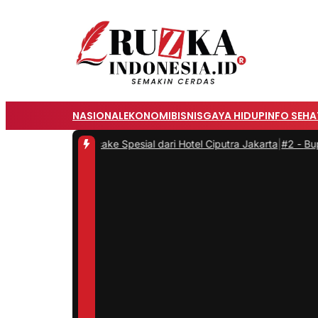
NASIONAL
EKONOMI
BISNIS
GAYA HIDUP
INFO SEHA
an Mooncake Spesial dari Hotel Ciputra Jakarta
|
#2 -
Bupati Bogor 