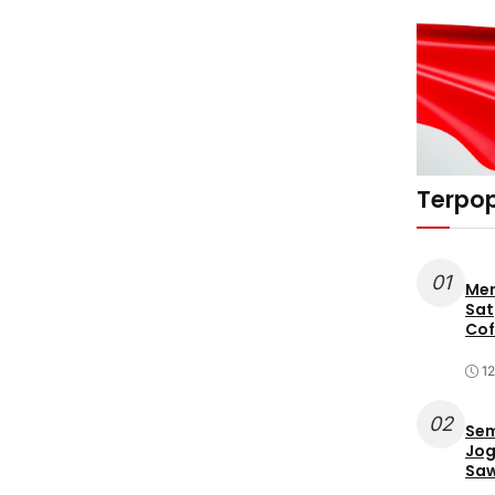
Terpop
01
Mer
Sat
Cof
12
02
Sem
Jog
Saw