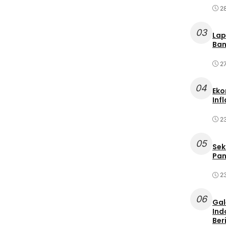
2
03
Lap
Ban
2
04
Eko
Inf
2
05
Sek
Pan
2
06
Gal
Ind
Ber