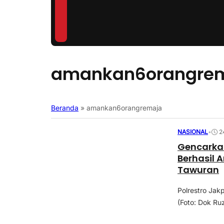
amankan6orangre
Beranda
»
amankan6orangremaja
NASIONAL
•
2
Gencarkan 
Berhasil
Tawuran
Polrestro Ja
(Foto: Dok R