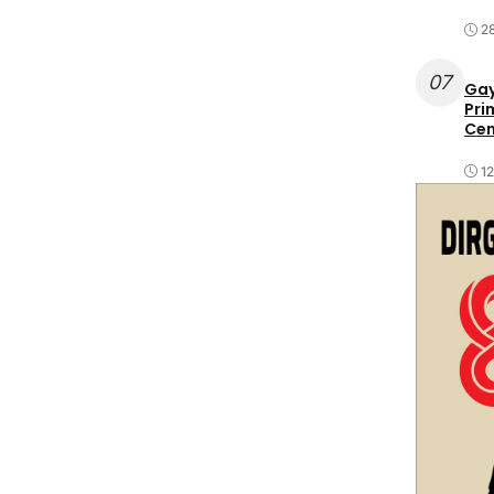
2
07
Gay
Pri
Cen
1