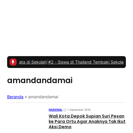
a di Sekolah
|
#2 -
Siswa di Thailand Tembaki Sekolahnya, Tujuh Ora
amandandamai
Beranda
»
amandandamai
NASIONAL
•
1 September 2025
Wali Kota Depok Supian Suri Pesan
ke Para Ortu Agar Anaknya Tak Ikut
Aksi Demo