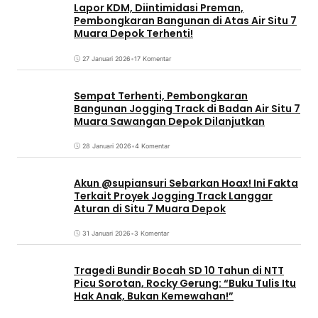
Lapor KDM, Diintimidasi Preman,
Pembongkaran Bangunan di Atas Air Situ 7
Muara Depok Terhenti!
27 Januari 2026
•
17 Komentar
Sempat Terhenti, Pembongkaran
Bangunan Jogging Track di Badan Air Situ 7
Muara Sawangan Depok Dilanjutkan
28 Januari 2026
•
4 Komentar
Akun @supiansuri Sebarkan Hoax! Ini Fakta
Terkait Proyek Jogging Track Langgar
Aturan di Situ 7 Muara Depok
31 Januari 2026
•
3 Komentar
Tragedi Bundir Bocah SD 10 Tahun di NTT
Picu Sorotan, Rocky Gerung: “Buku Tulis Itu
Hak Anak, Bukan Kemewahan!”