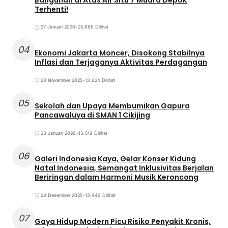
Terhenti!
27 Januari 2026
•
25.686 Dilihat
04
Ekonomi Jakarta Moncer, Disokong Stabilnya
Inflasi dan Terjaganya Aktivitas Perdagangan
23 November 2025
•
13.624 Dilihat
05
Sekolah dan Upaya Membumikan Gapura
Pancawaluya di SMAN 1 Cikijing
23 Januari 2026
•
13.519 Dilihat
06
Galeri Indonesia Kaya, Gelar Konser Kidung
Natal Indonesia, Semangat Inklusivitas Berjalan
Beriringan dalam Harmoni Musik Keroncong
28 Desember 2025
•
13.449 Dilihat
07
Gaya Hidup Modern Picu Risiko Penyakit Kronis,