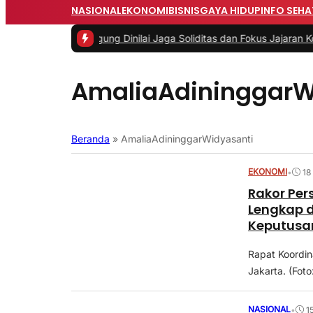
NASIONAL
EKONOMI
BISNIS
GAYA HIDUP
INFO SEHA
an Jaksa Agung Dinilai Jaga Soliditas dan Fokus Jajaran Korps A
AmaliaAdininggarW
Beranda
»
AmaliaAdininggarWidyasanti
EKONOMI
•
18
Rakor Per
Lengkap d
Keputusa
Rapat Koordin
Jakarta. (Fot
NASIONAL
•
1