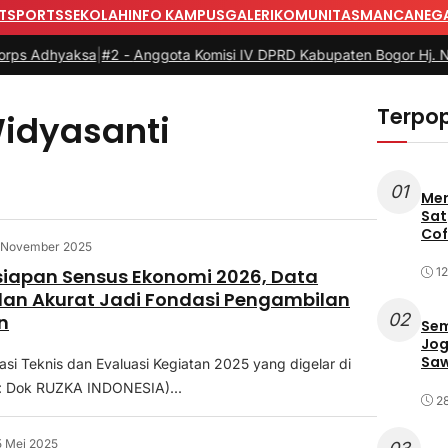
T
SPORTS
SEKOLAH
INFO KAMPUS
GALERI
KOMUNITAS
MANCANEG
dhyaksa
|
#2 -
Anggota Komisi IV DPRD Kabupaten Bogor Hj. Nunur Nu
Terpop
idyasanti
01
Mer
Sat
Cof
 November 2025
siapan Sensus Ekonomi 2026, Data
12
an Akurat Jadi Fondasi Pengambilan
02
n
Sem
Jog
Saw
asi Teknis dan Evaluasi Kegiatan 2025 yang digelar di
o: Dok RUZKA INDONESIA)...
2
5 Mei 2025