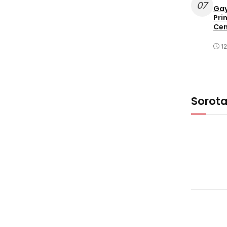
07
Gay
Pri
Cen
1
Sorot