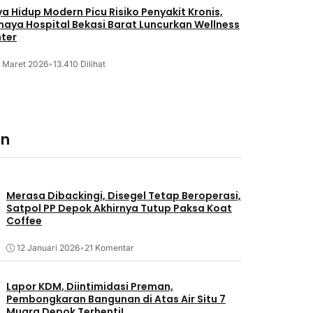
a Hidup Modern Picu Risiko Penyakit Kronis,
maya Hospital Bekasi Barat Luncurkan Wellness
ter
2 Maret 2026
•
13.410 Dilihat
an
Merasa Dibackingi, Disegel Tetap Beroperasi,
Satpol PP Depok Akhirnya Tutup Paksa Koat
Coffee
12 Januari 2026
•
21 Komentar
Lapor KDM, Diintimidasi Preman,
Pembongkaran Bangunan di Atas Air Situ 7
Muara Depok Terhenti!