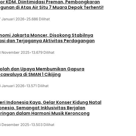
or KDM, Diintimidasi Preman, Pembongkaran
gunan di Atas Air Situ 7 Muara Depok Terhenti!
7 Januari 2026
•
25.686 Dilihat
nomi Jakarta Moncer, Disokong Stabilnya
lasi dan Terjaganya Aktivitas Perdagangan
3 November 2025
•
13.679 Dilihat
olah dan Upaya Membumikan Gapura
cawaluya di SMAN 1 Cikijing
3 Januari 2026
•
13.571 Dilihat
eri Indonesia Kaya, Gelar Konser Kidung Natal
onesia, Semangat Inklusivitas Berjalan
iringan dalam Harmoni Musik Keroncong
8 Desember 2025
•
13.503 Dilihat