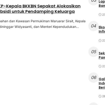
03
Lap
KP-Kepala BKKBN Sepakat Alokasikan
Ban
bsidi untuk Pendamping Keluarga
2
mahan dan Kawasan Permukiman Maruarar Sirait, Kepala
04
ininggar Widyasanti, dan Menteri Kependudukan...
Eko
Inf
2
05
Sek
Pan
2
06
Gal
Ind
Ber
2