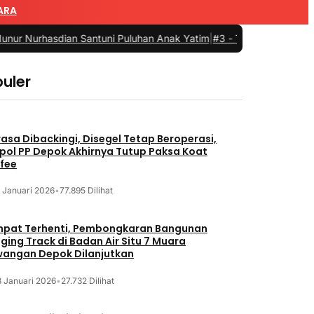
ARA
rhasdian Santuni Puluhan Anak Yatim
|
#3 -
Turnamen Futsal SPPG di
uler
asa Dibackingi, Disegel Tetap Beroperasi,
pol PP Depok Akhirnya Tutup Paksa Koat
fee
 Januari 2026
•
77.895 Dilihat
pat Terhenti, Pembongkaran Bangunan
ging Track di Badan Air Situ 7 Muara
angan Depok Dilanjutkan
8 Januari 2026
•
27.732 Dilihat