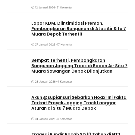
12 Januari 2026
•
21 Komentar
Lapor KDM, Diintimidasi Preman,
Pembongkaran Bangunan di Atas Air Situ 7
Muara Depok Terhenti!
27 Januari 2026
•
17 Komentar
Sempat Terhenti, Pembongkaran
Bangunan Jogging Track di Badan Air Situ 7
Muara Sawangan Depok Dilanjutkan
28 Januari 2026
•
4 Komentar
Akun @supiansuri Sebarkan Hoax! Ini Fakta
Terkait Proyek Jogging Track Langgar
Aturan di Situ 7 Muara Depok
31 Januari 2026
•
3 Komentar
Tragedi Bundir Bocah SD 10 Tahun di NTT