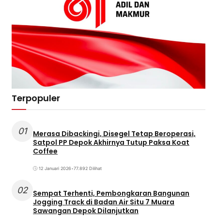
Terpopuler
01
Merasa Dibackingi, Disegel Tetap Beroperasi,
Satpol PP Depok Akhirnya Tutup Paksa Koat
Coffee
12 Januari 2026
•
77.892 Dilihat
02
Sempat Terhenti, Pembongkaran Bangunan
Jogging Track di Badan Air Situ 7 Muara
Sawangan Depok Dilanjutkan