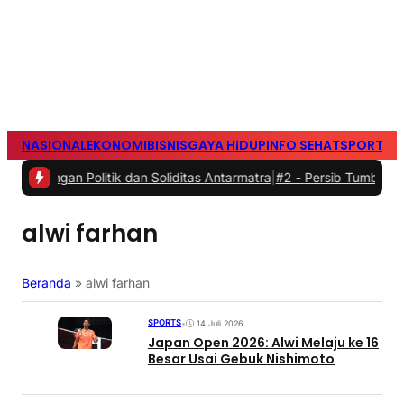
NASIONAL
EKONOMI
BISNIS
GAYA HIDUP
INFO SEHAT
SPORTS
S
an Politik dan Soliditas Antarmatra
|
#2 -
Persib Tumbang di Adu P
alwi farhan
Beranda
»
alwi farhan
SPORTS
•
14 Juli 2026
Japan Open 2026: Alwi Melaju ke 16
Besar Usai Gebuk Nishimoto