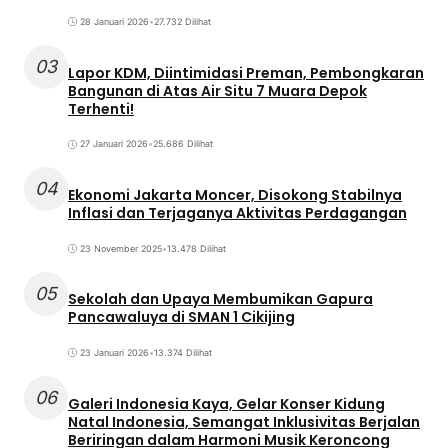
28 Januari 2026
•
27.732 Dilihat
03
Lapor KDM, Diintimidasi Preman, Pembongkaran
Bangunan di Atas Air Situ 7 Muara Depok
Terhenti!
27 Januari 2026
•
25.686 Dilihat
04
Ekonomi Jakarta Moncer, Disokong Stabilnya
Inflasi dan Terjaganya Aktivitas Perdagangan
23 November 2025
•
13.478 Dilihat
05
Sekolah dan Upaya Membumikan Gapura
Pancawaluya di SMAN 1 Cikijing
23 Januari 2026
•
13.374 Dilihat
06
Galeri Indonesia Kaya, Gelar Konser Kidung
Natal Indonesia, Semangat Inklusivitas Berjalan
Beriringan dalam Harmoni Musik Keroncong