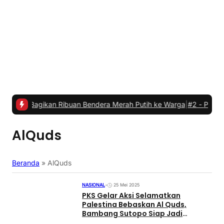
gikan Ribuan Bendera Merah Putih ke Warga
|
#2 -
Pria ini Disiksa 
AlQuds
Beranda
»
AlQuds
NASIONAL
•
25 Mei 2025
PKS Gelar Aksi Selamatkan
Palestina Bebaskan Al Quds,
Bambang Sutopo Siap Jadi
Pasukan Perdamaian