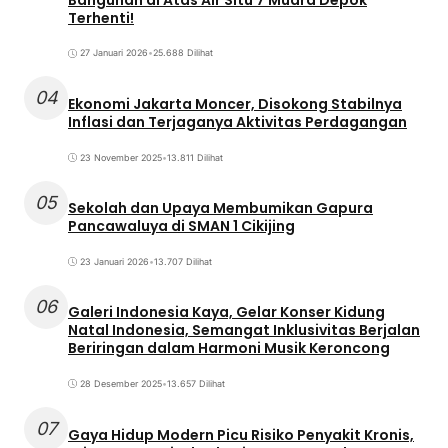
Terhenti!
27 Januari 2026
•
25.688 Dilihat
04
Ekonomi Jakarta Moncer, Disokong Stabilnya
Inflasi dan Terjaganya Aktivitas Perdagangan
23 November 2025
•
13.811 Dilihat
05
Sekolah dan Upaya Membumikan Gapura
Pancawaluya di SMAN 1 Cikijing
23 Januari 2026
•
13.707 Dilihat
06
Galeri Indonesia Kaya, Gelar Konser Kidung
Natal Indonesia, Semangat Inklusivitas Berjalan
Beriringan dalam Harmoni Musik Keroncong
28 Desember 2025
•
13.657 Dilihat
07
Gaya Hidup Modern Picu Risiko Penyakit Kronis,