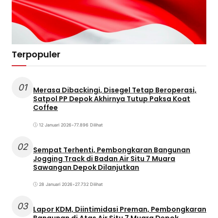
Terpopuler
01
Merasa Dibackingi, Disegel Tetap Beroperasi,
Satpol PP Depok Akhirnya Tutup Paksa Koat
Coffee
12 Januari 2026
•
77.896 Dilihat
02
Sempat Terhenti, Pembongkaran Bangunan
Jogging Track di Badan Air Situ 7 Muara
Sawangan Depok Dilanjutkan
28 Januari 2026
•
27.732 Dilihat
03
Lapor KDM, Diintimidasi Preman, Pembongkaran
Bangunan di Atas Air Situ 7 Muara Depok