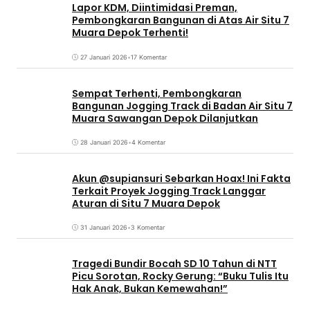
Lapor KDM, Diintimidasi Preman,
Pembongkaran Bangunan di Atas Air Situ 7
Muara Depok Terhenti!
27 Januari 2026
•
17 Komentar
Sempat Terhenti, Pembongkaran
Bangunan Jogging Track di Badan Air Situ 7
Muara Sawangan Depok Dilanjutkan
28 Januari 2026
•
4 Komentar
Akun @supiansuri Sebarkan Hoax! Ini Fakta
Terkait Proyek Jogging Track Langgar
Aturan di Situ 7 Muara Depok
31 Januari 2026
•
3 Komentar
Tragedi Bundir Bocah SD 10 Tahun di NTT
Picu Sorotan, Rocky Gerung: “Buku Tulis Itu
Hak Anak, Bukan Kemewahan!”