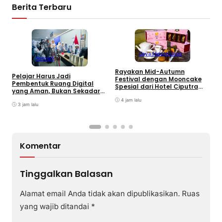
Berita Terbaru
Gaya Hidup
Kuliner
Sekolah
Rayakan Mid-Autumn
Pelajar Harus Jadi
Festival dengan Mooncake
Pembentuk Ruang Digital
B
Spesial dari Hotel Ciputra
yang Aman, Bukan Sekadar
M
Jakarta
Pengguna
J
4 jam lalu
3 jam lalu
T
Komentar
Tinggalkan Balasan
Alamat email Anda tidak akan dipublikasikan.
Ruas
yang wajib ditandai
*