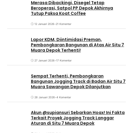
Merasa Dibackingi, Disegel Tetap
Beroperasi, Satpol PP Depok Akhirnya
Tutup Paksa Koat Coffee
12 Januari 2026
•
21 Komentar
Lapor KDM, Diintimidasi Preman,
Pembongkaran Bangunan di Atas Air Situ 7
Muara Depok Terhenti!
27 Januari 2026
•
17 Komentar
Sempat Terhenti, Pembongkaran
Bangunan Jogging Track di Badan Air Situ 7
Muara Sawangan Depok Dilanjutkan
28 Januari 2026
•
4 Komentar
Akun @supiansuri Sebarkan Hoax! Ini Fakta
Terkait Proyek Jogging Track Langgar
Aturan di Situ 7 Muara Depok