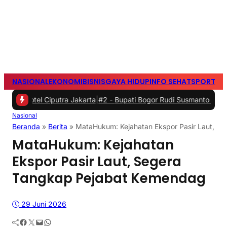
NASIONAL
EKONOMI
BISNIS
GAYA HIDUP
INFO SEHAT
SPORTS
S
Ciputra Jakarta
|
#2 -
Bupati Bogor Rudi Susmanto Meresmikan Pasar
Nasional
Beranda
»
Berita
»
MataHukum: Kejahatan Ekspor Pasir Laut, S
MataHukum: Kejahatan
Ekspor Pasir Laut, Segera
Tangkap Pejabat Kemendag
29 Juni 2026
Facebook
Twitter
Mail
WhatsApp