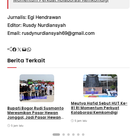
Jurnalis: Egi Hendrawan
Editor: Rusdy Nurdiansyah
Email: rusdynurdiansyah69@gmail.com
Facebook
Twitter
Mail
WhatsApp
Berita Terkait
Nasional
Ekonomi
Nasional
Meutya Hafid Sebut HUT Ke-
P
81 RI Momentum Perkuat
Bupati Bogor Rudi Susmanto
M
Kolaborasi Kemkomdigi
Meresmikan Pasar Hewan
K
Jonggol, Jadi Pasar Hewan
5 jam lalu
Terbesar di Jabar
5 jam lalu