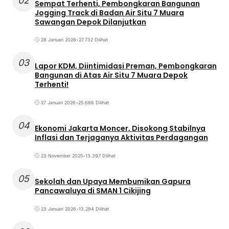
02
Sempat Terhenti, Pembongkaran Bangunan
Jogging Track di Badan Air Situ 7 Muara
Sawangan Depok Dilanjutkan
28 Januari 2026
•
27.732 Dilihat
03
Lapor KDM, Diintimidasi Preman, Pembongkaran
Bangunan di Atas Air Situ 7 Muara Depok
Terhenti!
27 Januari 2026
•
25.686 Dilihat
04
Ekonomi Jakarta Moncer, Disokong Stabilnya
Inflasi dan Terjaganya Aktivitas Perdagangan
23 November 2025
•
13.397 Dilihat
05
Sekolah dan Upaya Membumikan Gapura
Pancawaluya di SMAN 1 Cikijing
23 Januari 2026
•
13.294 Dilihat