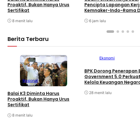
Proaktif, Bukan Hanya Urus
Pencipta Lapangan Kerj
Sertifikat
Kemnaker-Indo-Rama 
Tenaga Kerja Mandiri
8 menit lalu
6 jam lalu
Berita Terbaru
Ekonomi
BPK Dorong Penerapan 
Government 5.0 Perkua
Nasional
Kelola Keuangan Negar
28 menit lalu
Balai K3 Diminta Harus
Proaktif, Bukan Hanya Urus
Sertifikat
8 menit lalu