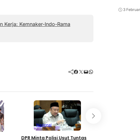
3 Februar
an Kerja: Kemnaker-Indo-Rama
Facebook
Twitter
Mail
WhatsApp
Nasional
Polres Depok Tan
Persetubuhan Pak
Nasional
dengan Anak Kan
DPR Minta Polisi Usut Tuntas
6 jam lalu