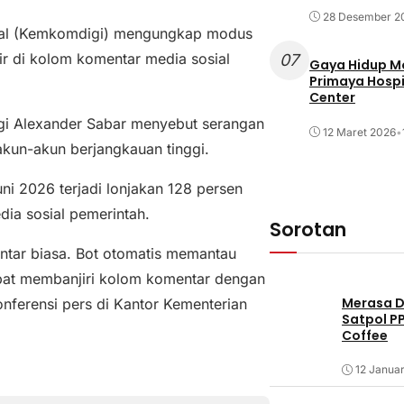
28 Desember 2
ital (Kemkomdigi) mengungkap modus
sir di kolom komentar media sosial
07
Gaya Hidup Mo
Primaya Hospi
Center
gi Alexander Sabar menyebut serangan
12 Maret 2026
•
 akun-akun berjangkauan tinggi.
i 2026 terjadi lonjakan 128 persen
dia sosial pemerintah.
Sorotan
ntar biasa. Bot otomatis memantau
cepat membanjiri kolom komentar dengan
Merasa Di
onferensi pers di Kantor Kementerian
Satpol P
Coffee
12 Januar