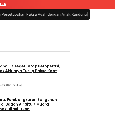
ARA
uhan Paksa Ayah dengan Anak Kandung
|
#4 -
Catatan Cak AT: Asal P
ingi, Disegel Tetap Beroperasi,
ok Akhirnya Tutup Paksa Koat
•
77.894 Dilihat
nti, Pembongkaran Bangunan
di Badan Air Situ 7 Muara
ok Dilanjutkan