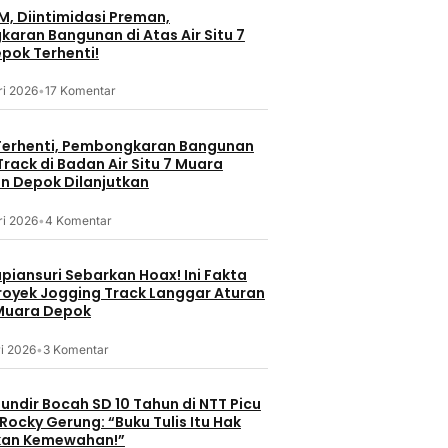
M, Diintimidasi Preman,
aran Bangunan di Atas Air Situ 7
pok Terhenti!
ri 2026
•
17 Komentar
erhenti, Pembongkaran Bangunan
rack di Badan Air Situ 7 Muara
 Depok Dilanjutkan
ri 2026
•
4 Komentar
piansuri Sebarkan Hoax! Ini Fakta
Proyek Jogging Track Langgar Aturan
 Muara Depok
i 2026
•
3 Komentar
undir Bocah SD 10 Tahun di NTT Picu
Rocky Gerung: “Buku Tulis Itu Hak
kan Kemewahan!”