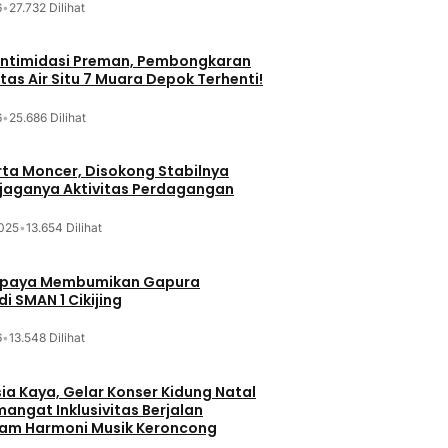
6
•
27.732 Dilihat
iintimidasi Preman, Pembongkaran
tas Air Situ 7 Muara Depok Terhenti!
6
•
25.686 Dilihat
ta Moncer, Disokong Stabilnya
erjaganya Aktivitas Perdagangan
025
•
13.654 Dilihat
Upaya Membumikan Gapura
i SMAN 1 Cikijing
6
•
13.548 Dilihat
sia Kaya, Gelar Konser Kidung Natal
mangat Inklusivitas Berjalan
lam Harmoni Musik Keroncong