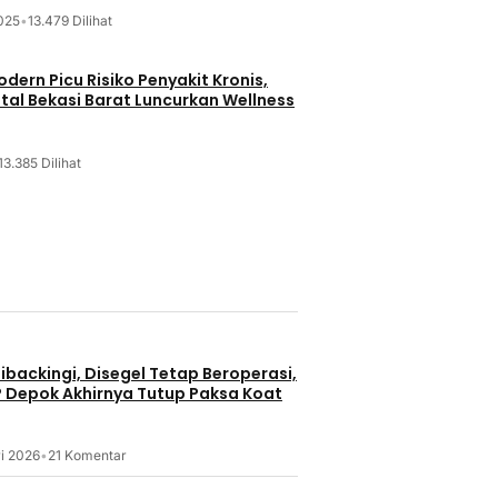
025
•
13.479 Dilihat
dern Picu Risiko Penyakit Kronis,
tal Bekasi Barat Luncurkan Wellness
13.385 Dilihat
backingi, Disegel Tetap Beroperasi,
P Depok Akhirnya Tutup Paksa Koat
i 2026
•
21 Komentar