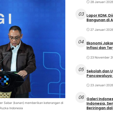
28 Januari 202
03
Lapor KDM, D
Bangunan di A
27 Januari 202
04
Ekonomi Jakar
Inflasi dan T
23 November 2
05
Sekolah dan 
Pancawaluya d
23 Januari 202
06
Galeri Indone
er Sabar (kanan) memberikan keterangan di
Indonesia, Se
Beriringan da
 Ruzka Indonesia