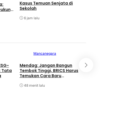
Kasus Temuan Senjata di
a:
Sekolah
Dukung
6 jam lalu
Mancanegara
ESG-
Mendag: Jangan Bangun
t Tata
Tembok Tinggi, BRICS Harus
Nasional
a
Temukan Cara Baru
Berkolaborasi
48 menit lalu
Ubah Pencari Kerj
Pencipta Lapanga
Kemnaker-Indo-
Tenaga Kerja Mand
6 jam lalu