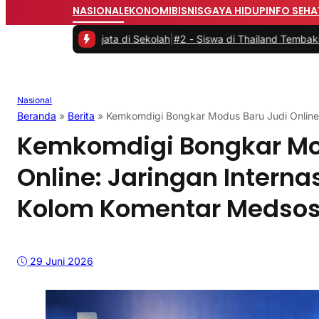
NASIONAL
EKONOMI
BISNIS
GAYA HIDUP
INFO SEHA
emuan Senjata di Sekolah
|
#2 -
Siswa di Thailand Tembaki Sekolahny
Nasional
Beranda
»
Berita
»
Kemkomdigi Bongkar Modus Baru Judi Online:
Kemkomdigi Bongkar Mo
Online: Jaringan Interna
Kolom Komentar Medso
29 Juni 2026