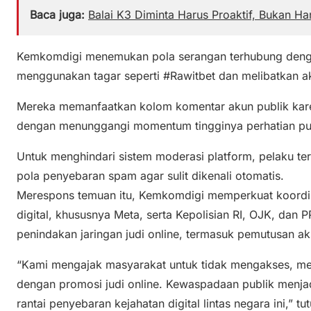
Baca juga:
Balai K3 Diminta Harus Proaktif, Bukan Han
Kemkomdigi menemukan pola serangan terhubung dengan j
menggunakan tagar seperti #Rawitbet dan melibatkan akto
Mereka memanfaatkan kolom komentar akun publik karena
dengan menunggangi momentum tingginya perhatian publ
Untuk menghindari sistem moderasi platform, pelaku ter
pola penyebaran spam agar sulit dikenali otomatis.
Merespons temuan itu, Kemkomdigi memperkuat koordi
digital, khususnya Meta, serta Kepolisian RI, OJK, da
penindakan jaringan judi online, termasuk pemutusan akse
“Kami mengajak masyarakat untuk tidak mengakses, me
dengan promosi judi online. Kewaspadaan publik menja
rantai penyebaran kejahatan digital lintas negara ini,” t