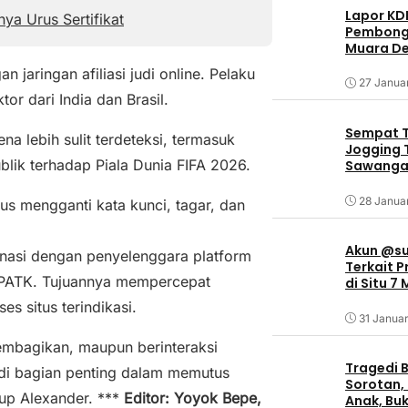
Lapor KD
ya Urus Sertifikat
Pembongk
Muara De
aringan afiliasi judi online. Pelaku
27 Janua
r dari India dan Brasil.
Sempat T
 lebih sulit terdeteksi, termasuk
Jogging T
ik terhadap Piala Dunia FIFA 2026.
Sawangan
28 Janua
us mengganti kata kunci, tagar, dan
Akun @su
nasi dengan penyelenggara platform
Terkait 
n PPATK. Tujuannya mempercepat
di Situ 7
s situs terindikasi.
31 Januar
mbagikan, maupun berinteraksi
Tragedi B
di bagian penting dalam memutus
Sorotan, 
utup Alexander. ***
Editor: Yoyok Bepe,
Anak, Bu