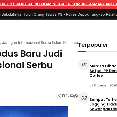
T
SPORTS
SEKOLAH
INFO KAMPUS
GALERI
KOMUNITAS
MANCANEG
a, Tujuh Orang Tewas
|
#3 -
Polres Depok Tangkap Pelaku Persetub
 Jaringan Internasional Serbu Kolom Komentar Medsos
Terpopuler
dus Baru Judi
sional Serbu
01
Merasa Diback
Satpol PP Dep
s
Coffee
12 Januari 2026
Facebook
Twitter
Mail
WhatsApp
02
Sempat Terhe
Jogging Track 
Sawangan Dep