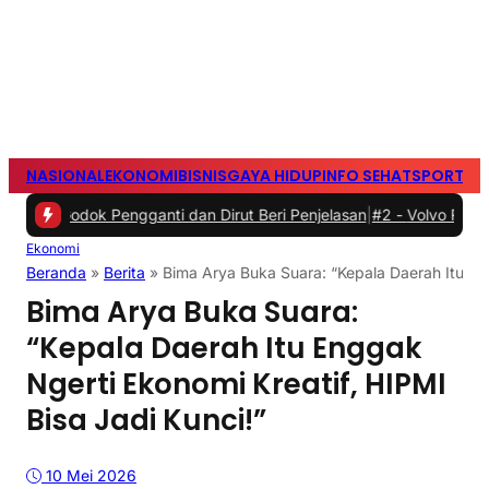
NASIONAL
EKONOMI
BISNIS
GAYA HIDUP
INFO SEHAT
SPORTS
S
k Pengganti dan Dirut Beri Penjelasan
|
#2 -
Volvo Rayakan 99 Tahun
Ekonomi
Beranda
»
Berita
»
Bima Arya Buka Suara: “Kepala Daerah Itu Eng
Bima Arya Buka Suara:
“Kepala Daerah Itu Enggak
Ngerti Ekonomi Kreatif, HIPMI
Bisa Jadi Kunci!”
10 Mei 2026