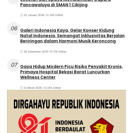
Pancawaluya di SMAN 1 Cikijing
23 Januari 2026
•
13.245 Dilihat
06
Galeri Indonesia Kaya, Gelar Konser Kidung
Natal Indonesia, Semangat Inklusivitas Berjalan
Beriringan dalam Harmoni Musik Keroncong
28 Desember 2025
•
13.176 Dilihat
07
Gaya Hidup Modern Picu Risiko Penyakit Kronis,
Primaya Hospital Bekasi Barat Luncurkan
Wellness Center
12 Maret 2026
•
13.085 Dilihat