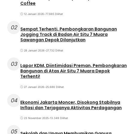
Coffee
12 Januari 2026
•
77.885 Dilihat
02
Sempat Terhenti, Pembongkaran Bangunan
Jogging Track di Badan Air Situ 7 Muara
Sawangan Depok Dilanjutkan
28 Januari 2026
•
27.732 Dilihat
03
Lapor KDM, Diintimidasi Preman, Pembongkaran
Bangunan di Atas Air Situ 7 Muara Depok
Terhenti!
27 Januari 2026
•
25.686 Dilihat
04
Ekonomi Jakarta Moncer, Disokong Stabilnya
Inflasi dan Terjaganya Aktivitas Perdagangan
23 November 2025
•
13.349 Dilihat
05
Sekolah dan Upaya Membumikan Gapura