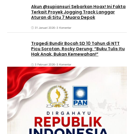
Akun @supiansuri Sebarkan Hoax! Ini Fakta
Terkait Proyek Jogging Track Langgar
Aturan di Situ 7 Muara Depok
31 Januari 2026
•
3 Komentar
Tragedi Bundir Bocah SD 10 Tahun di NTT
Picu Sorotan, Rocky Gerung: “Buku Tulis Itu
Hak Anak, Bukan Kemewahan!”
3 Februari 2026
•
3 Komentar