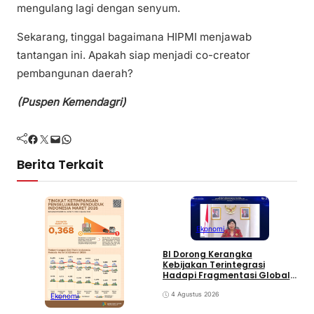
mengulang lagi dengan senyum.
Sekarang, tinggal bagaimana HIPMI menjawab
tantangan ini. Apakah siap menjadi co-creator
pembangunan daerah?
(Puspen Kemendagri)
Facebook
Twitter
Mail
WhatsApp
Berita Terkait
Ekonomi
BI Dorong Kerangka
O
Kebijakan Terintegrasi
D
Hadapi Fragmentasi Global
B
dan Digital
4 Agustus 2026
Ekonomi