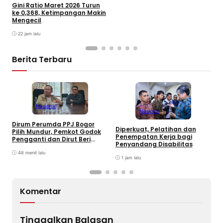
Gini Ratio Maret 2026 Turun
ke 0,368, Ketimpangan Makin
Mengecil
22 jam lalu
Berita Terbaru
Nasional
Nasional
Dirum Perumda PPJ Bogor
Diperkuat, Pelatihan dan
Pilih Mundur, Pemkot Godok
V
Penempatan Kerja bagi
Pengganti dan Dirut Beri
P
Penyandang Disabilitas
Penjelasan
48 menit lalu
1 jam lalu
Komentar
Tinggalkan Balasan