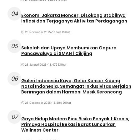
04
Ekonomi Jakarta Moncer, Disokong Stabilnya
Inflasi dan Terjaganya Aktivitas Perdagangan
23 November 2025
•
13.578 Dilihat
05
Sekolah dan Upaya Membumikan Gapura
Pancawaluya di SMAN 1 Cikijing
23 Januari 2026
•
13.472 Dilihat
06
Galeri Indonesia Kaya, Gelar Konser Kidung
Natal Indonesia, Semangat Inklusivitas Berjalan
Beriringan dalam Harmoni Musik Keroncong
28 Desember 2025
•
13.404 Dilihat
07
Gaya Hidup Modern Picu Risiko Penyakit Kronis,
Primaya Hospital Bekasi Barat Luncurkan
Wellness Center