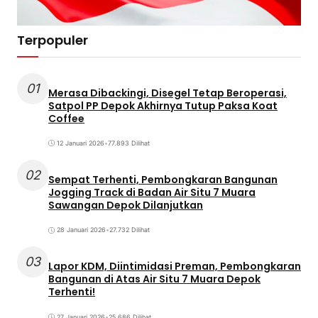
Terpopuler
01
Merasa Dibackingi, Disegel Tetap Beroperasi,
Satpol PP Depok Akhirnya Tutup Paksa Koat
Coffee
12 Januari 2026
•
77.893 Dilihat
02
Sempat Terhenti, Pembongkaran Bangunan
Jogging Track di Badan Air Situ 7 Muara
Sawangan Depok Dilanjutkan
28 Januari 2026
•
27.732 Dilihat
03
Lapor KDM, Diintimidasi Preman, Pembongkaran
Bangunan di Atas Air Situ 7 Muara Depok
Terhenti!
27 Januari 2026
•
25.686 Dilihat