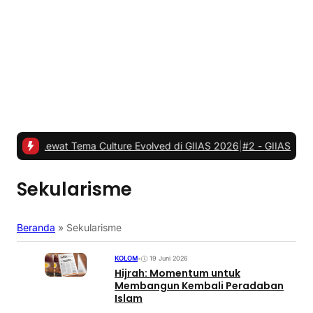
at Tema Culture Evolved di GIIAS 2026
|
#2 -
GIIAS 2026, JETOUR R
Sekularisme
Beranda
»
Sekularisme
KOLOM
•
19 Juni 2026
Hijrah: Momentum untuk
Membangun Kembali Peradaban
Islam