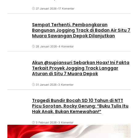
27 Januari 2026
•
17 Komentar
Sempat Terhenti, Pembongkaran
Bangunan Jogging Track di Badan Air Situ 7
Muara Sawangan Depok Dilanjutkan
28 Januari 2026
•
4 Komentar
Akun @supiansuri Sebarkan Hoax! Ini Fakta
Terkait Proyek Jogging Track Langgar
Aturan di Situ 7 Muara Depok
31 Januari 2026
•
3 Komentar
Tragedi Bundir Bocah SD 10 Tahun di NTT
Picu Sorotan, Rocky Gerung: “Buku Tulis Itu
Hak Anak, Bukan Kemewahan!”
3 Februari 2026
•
3 Komentar