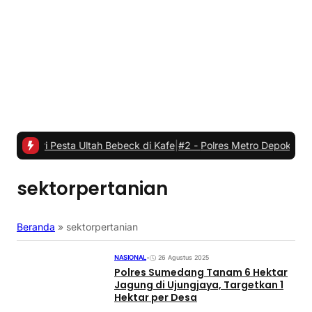
diri Pesta Ultah Bebeck di Kafe
|
#2 -
Polres Metro Depok dan Marg
sektorpertanian
Beranda
»
sektorpertanian
NASIONAL
•
26 Agustus 2025
Polres Sumedang Tanam 6 Hektar
Jagung di Ujungjaya, Targetkan 1
Hektar per Desa