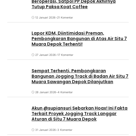
Beroperasi, Satpol PP Depok Akhirnya
Tutup Paksa Koat Coffee
12 Januari 2026
•
21 Komentar
Lapor KDM, Diintimidasi Preman,
Pembongkaran Bangunan di Atas Air Situ 7
Muara Depok Terhenti!
27 Januari 2026
•
17 Komentar
Sempat Terhenti, Pembongkaran
Bangunan Jogging Track di Badan Air Situ 7
Muara Sawangan Depok Dilanjutkan
28 Januari 2026
•
4 Komentar
Akun @supiansuri Sebarkan Hoax! Ini Fakta
Terkait Proyek Jogging Track Langgar
Aturan di Situ 7 Muara Depok
31 Januari 2026
•
3 Komentar