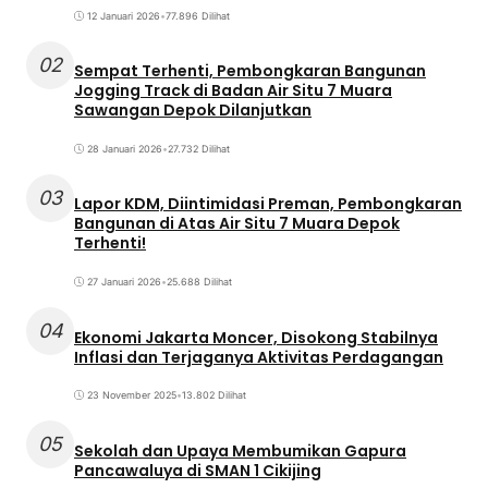
12 Januari 2026
•
77.896 Dilihat
02
Sempat Terhenti, Pembongkaran Bangunan
Jogging Track di Badan Air Situ 7 Muara
Sawangan Depok Dilanjutkan
28 Januari 2026
•
27.732 Dilihat
03
Lapor KDM, Diintimidasi Preman, Pembongkaran
Bangunan di Atas Air Situ 7 Muara Depok
Terhenti!
27 Januari 2026
•
25.688 Dilihat
04
Ekonomi Jakarta Moncer, Disokong Stabilnya
Inflasi dan Terjaganya Aktivitas Perdagangan
23 November 2025
•
13.802 Dilihat
05
Sekolah dan Upaya Membumikan Gapura
Pancawaluya di SMAN 1 Cikijing