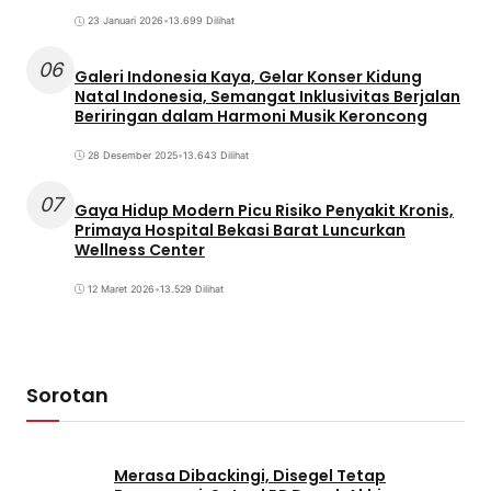
23 Januari 2026
•
13.699 Dilihat
06
Galeri Indonesia Kaya, Gelar Konser Kidung
Natal Indonesia, Semangat Inklusivitas Berjalan
Beriringan dalam Harmoni Musik Keroncong
28 Desember 2025
•
13.643 Dilihat
07
Gaya Hidup Modern Picu Risiko Penyakit Kronis,
Primaya Hospital Bekasi Barat Luncurkan
Wellness Center
12 Maret 2026
•
13.529 Dilihat
Sorotan
Merasa Dibackingi, Disegel Tetap