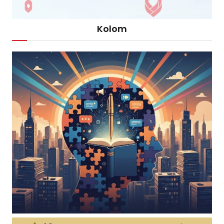
Kolom