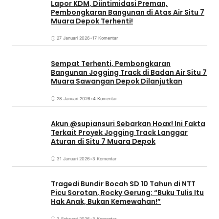
Lapor KDM, Diintimidasi Preman,
Pembongkaran Bangunan di Atas Air Situ 7
Muara Depok Terhenti!
27 Januari 2026
•
17 Komentar
Sempat Terhenti, Pembongkaran
Bangunan Jogging Track di Badan Air Situ 7
Muara Sawangan Depok Dilanjutkan
28 Januari 2026
•
4 Komentar
Akun @supiansuri Sebarkan Hoax! Ini Fakta
Terkait Proyek Jogging Track Langgar
Aturan di Situ 7 Muara Depok
31 Januari 2026
•
3 Komentar
Tragedi Bundir Bocah SD 10 Tahun di NTT
Picu Sorotan, Rocky Gerung: “Buku Tulis Itu
Hak Anak, Bukan Kemewahan!”
3 Februari 2026
•
3 Komentar