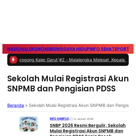
NASIONAL
EKONOMI
BISNIS
GAYA HIDUP
INFO SEHAT
SPORTS
S
arogong Kaler Garut
|
#2 -
Majalengka Melesat, Kepala BNN RI Ingatk
Sekolah Mulai Registrasi Akun
SNPMB dan Pengisian PDSS
Beranda
»
Sekolah Mulai Registrasi Akun SNPMB dan Pengisian
INFO KAMPUS
•
4 Januari 2026
SNBP 2026 Resmi Bergulir, Sekolah
Mulai Registrasi Akun SNPMB dan