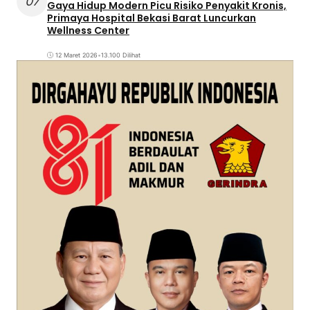
07
Gaya Hidup Modern Picu Risiko Penyakit Kronis,
Primaya Hospital Bekasi Barat Luncurkan
Wellness Center
12 Maret 2026
•
13.100 Dilihat