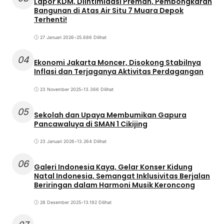
Lapor KDM, Diintimidasi Preman, Pembongkaran
Bangunan di Atas Air Situ 7 Muara Depok
Terhenti!
27 Januari 2026
•
25.686 Dilihat
04
Ekonomi Jakarta Moncer, Disokong Stabilnya
Inflasi dan Terjaganya Aktivitas Perdagangan
23 November 2025
•
13.366 Dilihat
05
Sekolah dan Upaya Membumikan Gapura
Pancawaluya di SMAN 1 Cikijing
23 Januari 2026
•
13.264 Dilihat
06
Galeri Indonesia Kaya, Gelar Konser Kidung
Natal Indonesia, Semangat Inklusivitas Berjalan
Beriringan dalam Harmoni Musik Keroncong
28 Desember 2025
•
13.192 Dilihat