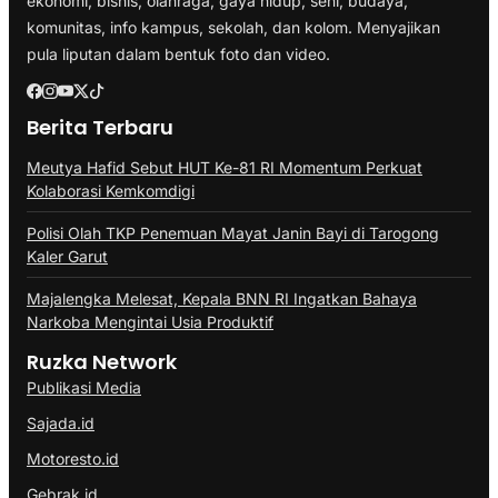
ekonomi, bisnis, olahraga, gaya hidup, seni, budaya,
komunitas, info kampus, sekolah, dan kolom. Menyajikan
pula liputan dalam bentuk foto dan video.
Berita Terbaru
Meutya Hafid Sebut HUT Ke-81 RI Momentum Perkuat
Kolaborasi Kemkomdigi
Polisi Olah TKP Penemuan Mayat Janin Bayi di Tarogong
Kaler Garut
Majalengka Melesat, Kepala BNN RI Ingatkan Bahaya
Narkoba Mengintai Usia Produktif
Ruzka Network
Publikasi Media
Sajada.id
Motoresto.id
Gebrak.id