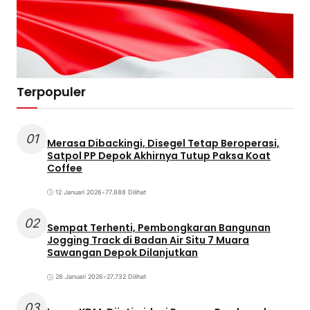
Terpopuler
01
Merasa Dibackingi, Disegel Tetap Beroperasi,
Satpol PP Depok Akhirnya Tutup Paksa Koat
Coffee
12 Januari 2026
•
77.888 Dilihat
02
Sempat Terhenti, Pembongkaran Bangunan
Jogging Track di Badan Air Situ 7 Muara
Sawangan Depok Dilanjutkan
28 Januari 2026
•
27.732 Dilihat
03