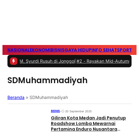
NASIONAL
EKONOMI
BISNIS
GAYA HIDUP
INFO SEHAT
SPORTS
S
 Syurdi Rusuh di Jonggol
|
#2 -
Rayakan Mid-Autumn Festival denga
SDMuhammadiyah
Beranda
»
SDMuhammadiyah
BISNIS
•
20 September 2025
Giliran Kota Medan Jadi Penutup
Roadshow Lomba Mewarnai
Pertamina Enduro Nusantara
Bicara