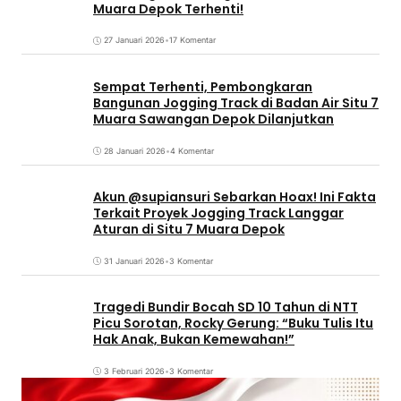
Muara Depok Terhenti!
27 Januari 2026
•
17 Komentar
Sempat Terhenti, Pembongkaran
Bangunan Jogging Track di Badan Air Situ 7
Muara Sawangan Depok Dilanjutkan
28 Januari 2026
•
4 Komentar
Akun @supiansuri Sebarkan Hoax! Ini Fakta
Terkait Proyek Jogging Track Langgar
Aturan di Situ 7 Muara Depok
31 Januari 2026
•
3 Komentar
Tragedi Bundir Bocah SD 10 Tahun di NTT
Picu Sorotan, Rocky Gerung: “Buku Tulis Itu
Hak Anak, Bukan Kemewahan!”
3 Februari 2026
•
3 Komentar