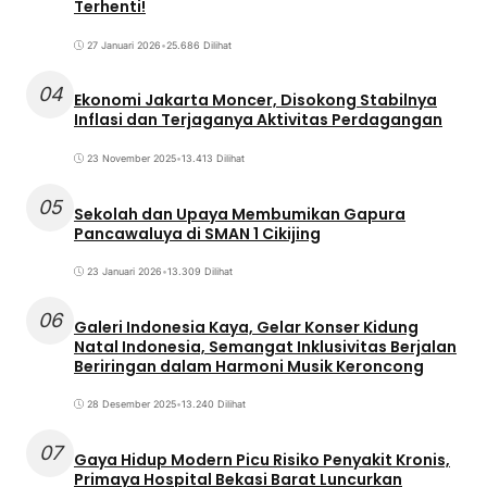
Terhenti!
27 Januari 2026
•
25.686 Dilihat
04
Ekonomi Jakarta Moncer, Disokong Stabilnya
Inflasi dan Terjaganya Aktivitas Perdagangan
23 November 2025
•
13.413 Dilihat
05
Sekolah dan Upaya Membumikan Gapura
Pancawaluya di SMAN 1 Cikijing
23 Januari 2026
•
13.309 Dilihat
06
Galeri Indonesia Kaya, Gelar Konser Kidung
Natal Indonesia, Semangat Inklusivitas Berjalan
Beriringan dalam Harmoni Musik Keroncong
28 Desember 2025
•
13.240 Dilihat
07
Gaya Hidup Modern Picu Risiko Penyakit Kronis,
Primaya Hospital Bekasi Barat Luncurkan