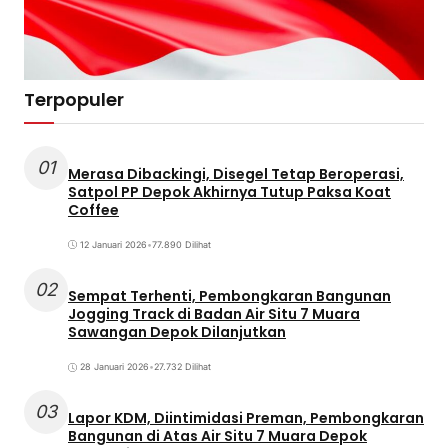
Terpopuler
01
Merasa Dibackingi, Disegel Tetap Beroperasi,
Satpol PP Depok Akhirnya Tutup Paksa Koat
Coffee
12 Januari 2026
•
77.890 Dilihat
02
Sempat Terhenti, Pembongkaran Bangunan
Jogging Track di Badan Air Situ 7 Muara
Sawangan Depok Dilanjutkan
28 Januari 2026
•
27.732 Dilihat
03
Lapor KDM, Diintimidasi Preman, Pembongkaran
Bangunan di Atas Air Situ 7 Muara Depok