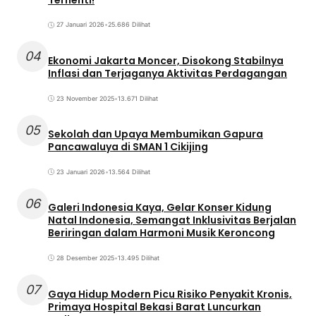
27 Januari 2026
•
25.686 Dilihat
04
Ekonomi Jakarta Moncer, Disokong Stabilnya
Inflasi dan Terjaganya Aktivitas Perdagangan
23 November 2025
•
13.671 Dilihat
05
Sekolah dan Upaya Membumikan Gapura
Pancawaluya di SMAN 1 Cikijing
23 Januari 2026
•
13.564 Dilihat
06
Galeri Indonesia Kaya, Gelar Konser Kidung
Natal Indonesia, Semangat Inklusivitas Berjalan
Beriringan dalam Harmoni Musik Keroncong
28 Desember 2025
•
13.495 Dilihat
07
Gaya Hidup Modern Picu Risiko Penyakit Kronis,
Primaya Hospital Bekasi Barat Luncurkan