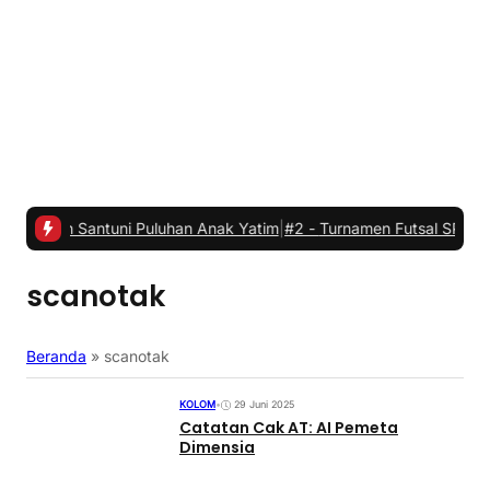
Santuni Puluhan Anak Yatim
|
#2 -
Turnamen Futsal SPPG di Kecamat
scanotak
Beranda
»
scanotak
KOLOM
•
29 Juni 2025
Catatan Cak AT: AI Pemeta
Dimensia