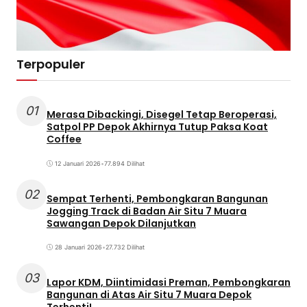
Terpopuler
01
Merasa Dibackingi, Disegel Tetap Beroperasi,
Satpol PP Depok Akhirnya Tutup Paksa Koat
Coffee
12 Januari 2026
•
77.894 Dilihat
02
Sempat Terhenti, Pembongkaran Bangunan
Jogging Track di Badan Air Situ 7 Muara
Sawangan Depok Dilanjutkan
28 Januari 2026
•
27.732 Dilihat
03
Lapor KDM, Diintimidasi Preman, Pembongkaran
Bangunan di Atas Air Situ 7 Muara Depok
Terhenti!