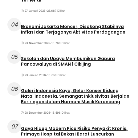
27 Januari 2026
•
25.687 Dilihat
04
Ekonomi Jakarta Moncer, Disokong Stabilnya
Inflasi dan Terjaganya Aktivitas Perdagangan
23 November 2025
•
13.760 Dilihat
05
Sekolah dan Upaya Membumikan Gapura
Pancawaluya di SMAN 1 Cikijing
23 Januari 2026
•
13.658 Dilihat
06
Galeri Indonesia Kaya, Gelar Konser Kidung
Natal Indonesia, Semangat Inklusivitas Berjalan
Beriringan dalam Harmoni Musik Keroncong
28 Desember 2025
•
13.596 Dilihat
07
Gaya Hidup Modern Picu Risiko Penyakit Kronis,
Primaya Hospital Bekasi Barat Luncurkan