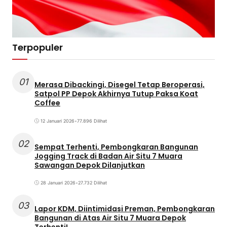
Terpopuler
01
Merasa Dibackingi, Disegel Tetap Beroperasi,
Satpol PP Depok Akhirnya Tutup Paksa Koat
Coffee
12 Januari 2026
•
77.896 Dilihat
02
Sempat Terhenti, Pembongkaran Bangunan
Jogging Track di Badan Air Situ 7 Muara
Sawangan Depok Dilanjutkan
28 Januari 2026
•
27.732 Dilihat
03
Lapor KDM, Diintimidasi Preman, Pembongkaran
Bangunan di Atas Air Situ 7 Muara Depok
Terhenti!