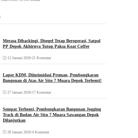
n
Merasa Dibackingi, Disegel Tetap Beroperasi, Satpol
PP Depok Akhirnya Tutup Paksa Koat Coffee
12 Januari 2026
•
21 Komentar
Lapor KDM, Diintimidasi Preman, Pembongkaran
Bangunan di Atas Air Situ 7 Muara Depok Terhenti!
27 Januari 2026
•
17 Komentar
Sempat Terhenti, Pembongkaran Bangunan Jogging
Track di Badan Air Situ 7 Muara Sawangan Depok
Dilanjutkan
28 Januari 2026
•
4 Komentar