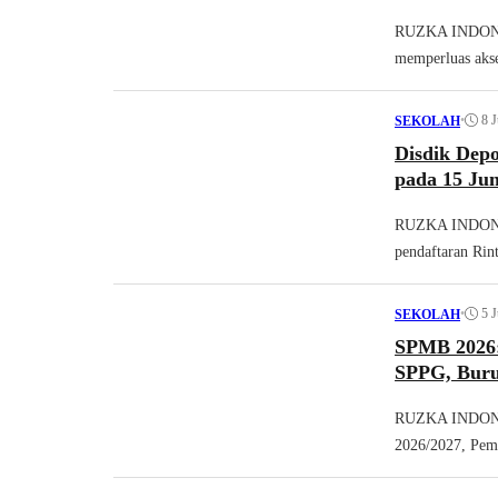
RUZKA INDONES
memperluas akse
•
8 
SEKOLAH
Disdik Depo
pada 15 Jun
RUZKA INDONES
pendaftaran Rint
•
5 
SEKOLAH
SPMB 2026:
SPPG, Buru
RUZKA INDONES
2026/2027, Peme