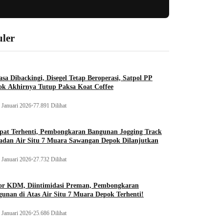
ler
sa Dibackingi, Disegel Tetap Beroperasi, Satpol PP
ok Akhirnya Tutup Paksa Koat Coffee
 Januari 2026
•
77.891 Dilihat
pat Terhenti, Pembongkaran Bangunan Jogging Track
adan Air Situ 7 Muara Sawangan Depok Dilanjutkan
 Januari 2026
•
27.732 Dilihat
or KDM, Diintimidasi Preman, Pembongkaran
unan di Atas Air Situ 7 Muara Depok Terhenti!
 Januari 2026
•
25.686 Dilihat