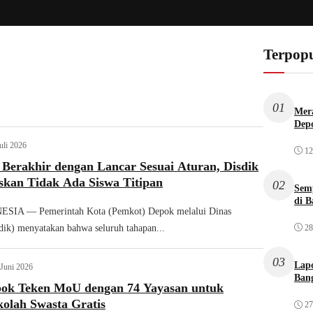
Terpopu
01
Mera
Dep
uli 2026
12
Berakhir dengan Lancar Sesuai Aturan, Disdik
skan Tidak Ada Siswa Titipan
02
Sem
di B
IA — Pemerintah Kota (Pemkot) Depok melalui Dinas
28
dik) menyatakan bahwa seluruh tahapan...
03
Lap
 Juni 2026
Bang
ok Teken MoU dengan 74 Yayasan untuk
kolah Swasta Gratis
27