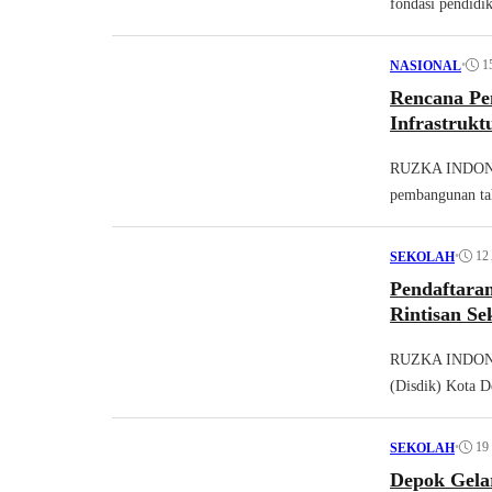
fondasi pendidik
•
1
NASIONAL
Rencana Pe
Infrastruk
RUZKA INDONES
pembangunan tah
•
12
SEKOLAH
Pendaftara
Rintisan Se
RUZKA INDONESI
(Disdik) Kota D
•
19
SEKOLAH
Depok Gelar