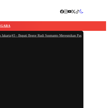
EGARA
karta
|
#3 -
Bupati Bogor Rudi Susmanto Meresmikan Pasar Hewan Jonggol, Jadi