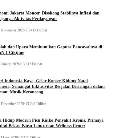
omi Jakarta Moncer, Disokong Stabilnya Inflasi dan
aganya Aktivitas Perdagangan
 November 2025
•
13.415 Dilihat
olah dan Upaya Membumikan Gapura Pancawaluya di
N 1 Cikijing
 Januari 2026
•
13.312 Dilihat
ri Indonesia Kaya, Gelar Konser Kidung Natal
nesia, Semangat Inklusivitas Berjalan Beriringan dalam
moni Musik Keroncong
 Desember 2025
•
13.243 Dilihat
 Hidup Modern Picu Risiko Penyakit Kronis, Primaya
ital Bekasi Barat Luncurkan Wellness Center
 Maret 2026
•
13.149 Dilihat