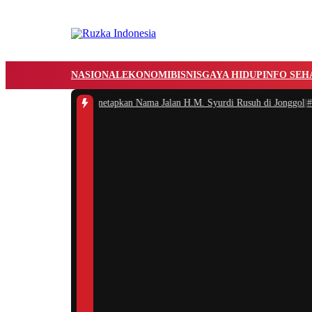
NASIONAL
EKONOMI
BISNIS
GAYA HIDUP
INFO SEH
kab Bogor Resmi Menetapkan Nama Jalan H.M. Syurdi Rusuh di Jonggol
|
#2 -