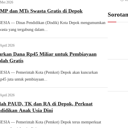
 Mei 2026
 SMP dan MTs Swasta Gratis di Depok
Sorota
IA — Dinas Pendidikan (Disdik) Kota Depok mengumumkan
wasta yang tergabung dalam...
 April 2026
rkan Dana Rp45 Miliar untuk Pembiayaan
lah Gratis
IA — Pemerintah Kota (Pemkot) Depok akan kuncurkan
p45 juta untuk pembiayaan...
 April 2026
olah PAUD, TK dan RA di Depok, Perkuat
didikan Anak Usia Dini
IA — Pemerintah Kota (Pemkot) Depok terus memperkuat