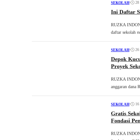
•
28
SEKOLAH
Ini Daftar
RUZKA INDONES
daftar sekolah s
•
26
SEKOLAH
Depok Kucu
Proyek Seko
RUZKA INDONES
anggaran dana R
•
16
SEKOLAH
Gratis Sek
Fondasi Pen
RUZKA INDONES