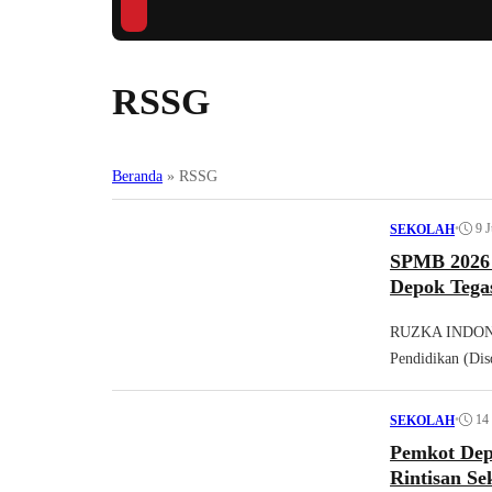
RSSG
Beranda
»
RSSG
•
9 J
SEKOLAH
SPMB 2026 
Depok Tega
RUZKA INDONES
Pendidikan (Dis
•
14
SEKOLAH
Pemkot Dep
Rintisan Se