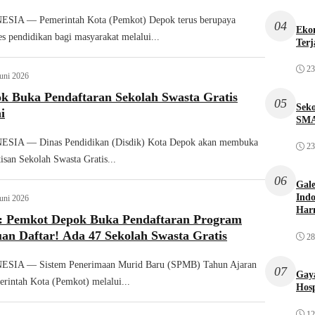
IA — Pemerintah Kota (Pemkot) Depok terus berupaya
04
Ekon
s pendidikan bagi masyarakat melalui...
Terj
23
Juni 2026
k Buka Pendaftaran Sekolah Swasta Gratis
05
Sek
i
SMA
IA — Dinas Pendidikan (Disdik) Kota Depok akan membuka
23
isan Sekolah Swasta Gratis...
06
Gale
Indo
Juni 2026
Har
 Pemkot Depok Buka Pendaftaran Program
an Daftar! Ada 47 Sekolah Swasta Gratis
28
IA — Sistem Penerimaan Murid Baru (SPMB) Tahun Ajaran
07
Gaya
rintah Kota (Pemkot) melalui...
Hosp
12