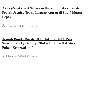
Akun @supiansuri Sebarkan Hoax! Ini Fakta Terkait
Proyek Jogging Track Langgar Aturan di Situ 7 Muara
Depok
31 Januari 2026
•
3 Komentar
Tragedi Bundir Bocah SD 10 Tahun di NTT Picu
Sorotan, Rocky Gerung: “Buku Tulis Itu Hak Anak,
Bukan Kemewahan!”
3 Februari 2026
•
3 Komentar