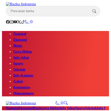
Nasional
Ekonomi
Bisnis
Gaya Hidup
Info Sehat
Sports
Sekolah
Info Kampus
Galeri
Komunitas
Mancanegara
Nasional
Ekonomi
Bisnis
Gaya Hidup
Info Sehat
Sports
Sekolah
Info Ka