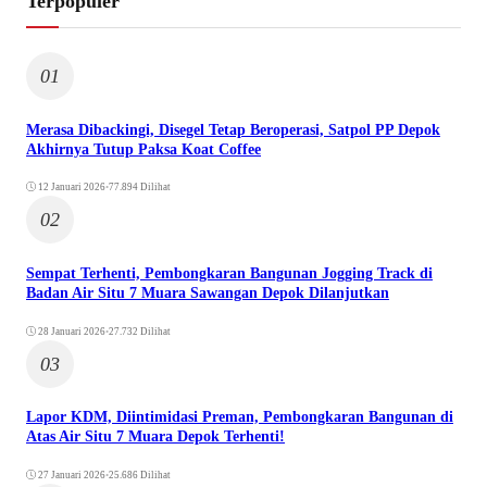
Terpopuler
01
Merasa Dibackingi, Disegel Tetap Beroperasi, Satpol PP Depok
Akhirnya Tutup Paksa Koat Coffee
12 Januari 2026
•
77.894 Dilihat
02
Sempat Terhenti, Pembongkaran Bangunan Jogging Track di
Badan Air Situ 7 Muara Sawangan Depok Dilanjutkan
28 Januari 2026
•
27.732 Dilihat
03
Lapor KDM, Diintimidasi Preman, Pembongkaran Bangunan di
Atas Air Situ 7 Muara Depok Terhenti!
27 Januari 2026
•
25.686 Dilihat