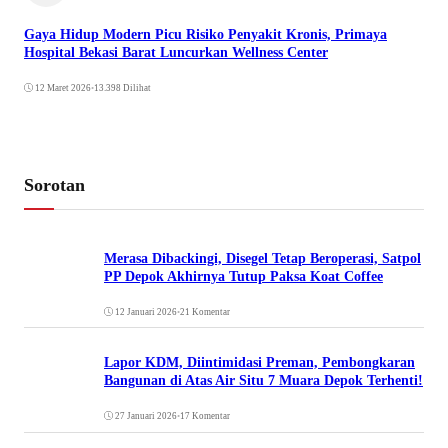
Gaya Hidup Modern Picu Risiko Penyakit Kronis, Primaya
Hospital Bekasi Barat Luncurkan Wellness Center
12 Maret 2026
•
13.398 Dilihat
Sorotan
Merasa Dibackingi, Disegel Tetap Beroperasi, Satpol
PP Depok Akhirnya Tutup Paksa Koat Coffee
12 Januari 2026
•
21 Komentar
Lapor KDM, Diintimidasi Preman, Pembongkaran
Bangunan di Atas Air Situ 7 Muara Depok Terhenti!
27 Januari 2026
•
17 Komentar