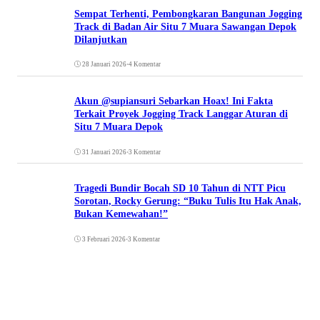
Sempat Terhenti, Pembongkaran Bangunan Jogging
Track di Badan Air Situ 7 Muara Sawangan Depok
Dilanjutkan
28 Januari 2026
•
4 Komentar
Akun @supiansuri Sebarkan Hoax! Ini Fakta
Terkait Proyek Jogging Track Langgar Aturan di
Situ 7 Muara Depok
31 Januari 2026
•
3 Komentar
Tragedi Bundir Bocah SD 10 Tahun di NTT Picu
Sorotan, Rocky Gerung: “Buku Tulis Itu Hak Anak,
Bukan Kemewahan!”
3 Februari 2026
•
3 Komentar