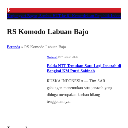
 Tanjungsari Bogor, Sambut HUT ke 81 Kemerdekaan Republik Indonesia
|
#2 
RS Komodo Labuan Bajo
Beranda
»
RS Komodo Labuan Bajo
•
7 Januari 2026
Nasional
Polda NTT Temukan Satu Lagi Jenazah di
Bangkai KM Putri Sakinah
RUZKA INDONESIA — Tim SAR
gabungan menemukan satu jenazah yang
diduga merupakan korban hilang
tenggelamnya...