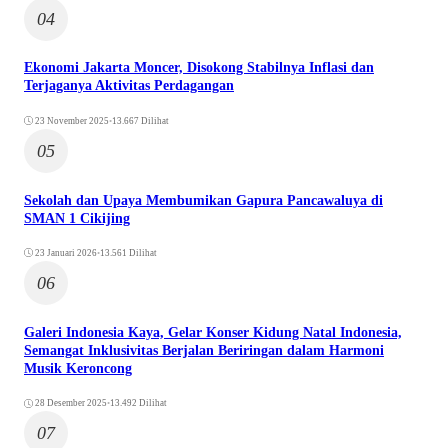
04
Ekonomi Jakarta Moncer, Disokong Stabilnya Inflasi dan
Terjaganya Aktivitas Perdagangan
23 November 2025
•
13.667 Dilihat
05
Sekolah dan Upaya Membumikan Gapura Pancawaluya di
SMAN 1 Cikijing
23 Januari 2026
•
13.561 Dilihat
06
Galeri Indonesia Kaya, Gelar Konser Kidung Natal Indonesia,
Semangat Inklusivitas Berjalan Beriringan dalam Harmoni
Musik Keroncong
28 Desember 2025
•
13.492 Dilihat
07