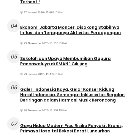
Terhenti!
27 Januari 2026
•
25.686 Dilihat
04
Ekonomi Jakarta Moncer, Disokong Stabilnya
Inflasi dan Terjaganya Aktivitas Perdagangan
23 November 2025
•
13.530 Dilihat
05
Sekolah dan Upaya Membumikan Gapura
Pancawaluya di SMAN 1 Cikijing
23 Januari 2026
•
13.424 Dilihat
06
Galeri Indonesia Kaya, Gelar Konser Kidung
Natal Indonesia, Semangat Inklusivitas Berjalan
Beriringan dalam Harmoni Musik Keroncong
28 Desember 2025
•
13.357 Dilihat
07
Gaya Hidup Modern Picu Risiko Penyakit Kronis,
Primaya Hospital Bekasi Barat Luncurkan