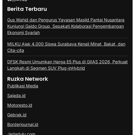
Berita Terbaru
Gus Wahid dan Pengurus Yayasan Masjid Pantai Nusantara
Kunjungi Gaido Group, Sepakati Kolaborasi Pengembangan
Ekonomi Syariah
MILKU Ajak 4.000 Siswa Surabaya Kenali Minat, Bakat, dan
Cita-cita
DFSK Resmi Umumkan Harga E5 Plus di GIIAS 2026, Perkuat
Langkah di Segmen SUV Plug-inHybrid
Ruzka Network
Publikasi Media
Sajada.id
Motoresto.id
Gebrak.id
Borderjournal.id
Jedadulu.com