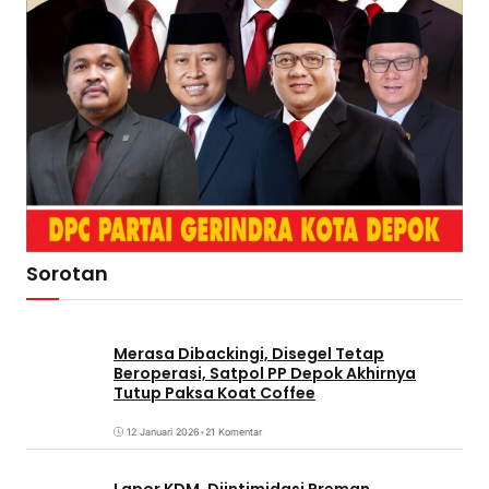
Sorotan
Merasa Dibackingi, Disegel Tetap
Beroperasi, Satpol PP Depok Akhirnya
Tutup Paksa Koat Coffee
12 Januari 2026
•
21 Komentar
Lapor KDM, Diintimidasi Preman,