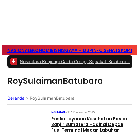
NASIONAL
EKONOMI
BISNIS
GAYA HIDUP
INFO SEHAT
SPORTS
S
usantara Kunjungi Gaido Group, Sepakati Kolaborasi Pengembanga
RoySulaimanBatubara
Beranda
»
RoySulaimanBatubara
NASIONAL
•
2 Desember 2025
Posko Layanan Kesehatan Pasca
Banjir Sumatera Hadir di Depan
Fuel Terminal Medan Labuhan