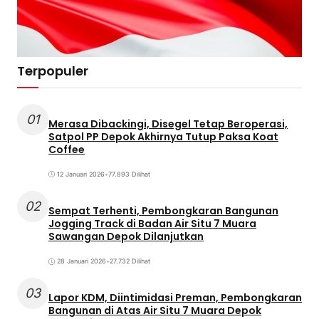
Terpopuler
01
Merasa Dibackingi, Disegel Tetap Beroperasi,
Satpol PP Depok Akhirnya Tutup Paksa Koat
Coffee
12 Januari 2026
•
77.893 Dilihat
02
Sempat Terhenti, Pembongkaran Bangunan
Jogging Track di Badan Air Situ 7 Muara
Sawangan Depok Dilanjutkan
28 Januari 2026
•
27.732 Dilihat
03
Lapor KDM, Diintimidasi Preman, Pembongkaran
Bangunan di Atas Air Situ 7 Muara Depok