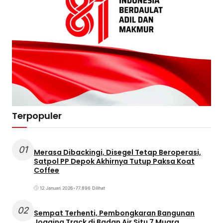
Terpopuler
01
Merasa Dibackingi, Disegel Tetap Beroperasi,
Satpol PP Depok Akhirnya Tutup Paksa Koat
Coffee
12 Januari 2026
•
77.896 Dilihat
02
Sempat Terhenti, Pembongkaran Bangunan
Jogging Track di Badan Air Situ 7 Muara