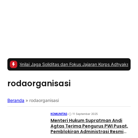
ai Jaga Soliditas dan Fokus Jajaran Korps Adhyaksa
|
#2 -
Anggota 
rodaorganisasi
Beranda
»
rodaorganisasi
KOMUNITAS
•
11 September 2025
Menteri Hukum Supratman Andi
Agtas Terima Pengurus PWI Pusat,
Pemblokiran Administrasi Resmi
Dibuka