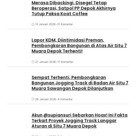
Merasa Dibackingi, Disegel Tetap
Beroperasi, Satpol PP Depok Akhirnya
Tutup Paksa Koat Coffee
12 Januari 2026
•
21 Komentar
Lapor KDM, Diintimidasi Preman,
Pembongkaran Bangunan di Atas Air Situ 7
Muara Depok Terhenti!
27 Januari 2026
•
17 Komentar
Sempat Terhenti, Pembongkaran
Bangunan Jogging Track di Badan Air Situ 7
Muara Sawangan Depok Dilanjutkan
28 Januari 2026
•
4 Komentar
Akun @supiansuri Sebarkan Hoax! Ini Fakta
Terkait Proyek Jogging Track Langgar
Aturan di Situ 7 Muara Depok