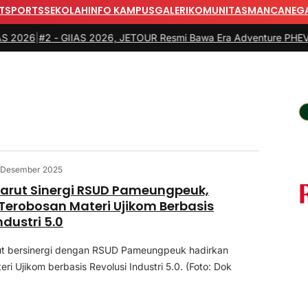
T
SPORTS
SEKOLAH
INFO KAMPUS
GALERI
KOMUNITAS
MANCANEG
26
|
#2 -
GIIAS 2026, JETOUR Resmi Bawa Era Adventure PHEV SUV 
 Desember 2025
arut Sinergi RSUD Pameungpeuk,
Terobosan Materi Ujikom Berbasis
ndustri 5.0
t bersinergi dengan RSUD Pameungpeuk hadirkan
ri Ujikom berbasis Revolusi Industri 5.0. (Foto: Dok