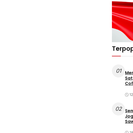
Terpop
01
Mer
Sat
Cof
12
02
Sem
Jog
Saw
2