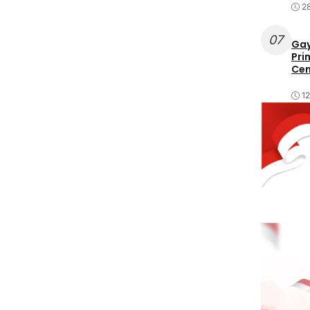
2
07
Gay
Pri
Cen
1