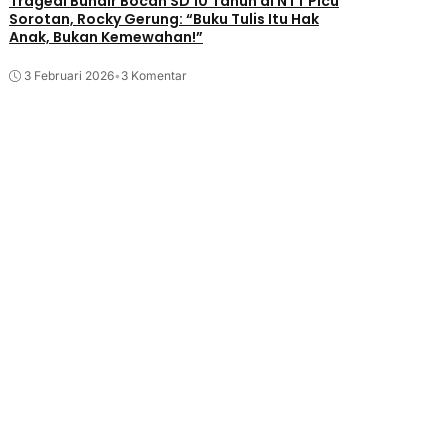
Tragedi Bundir Bocah SD 10 Tahun di NTT Picu
Sorotan, Rocky Gerung: “Buku Tulis Itu Hak
Anak, Bukan Kemewahan!”
3 Februari 2026
•
3 Komentar