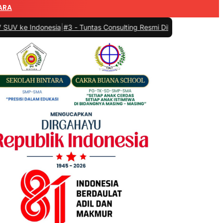
ARA
ke Indonesia
|
#3 -
Tuntas Consulting Resmi Diluncurkan: Hadir Men