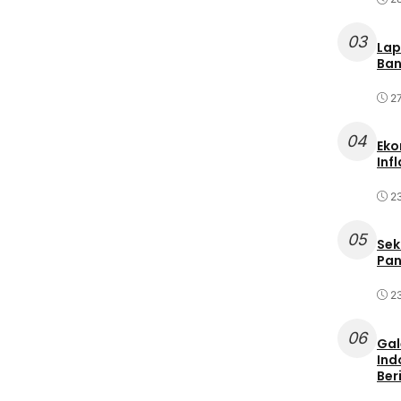
03
Lap
Ban
2
04
Eko
Inf
2
05
Sek
Pan
2
06
Gal
Ind
Ber