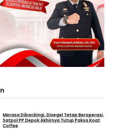
an
Merasa Dibackingi, Disegel Tetap Beroperasi,
Satpol PP Depok Akhirnya Tutup Paksa Koat
Coffee