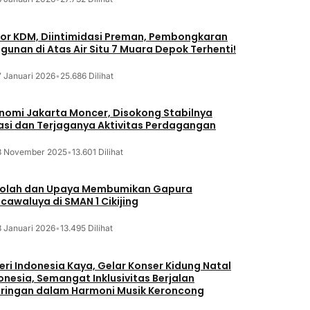
or KDM, Diintimidasi Preman, Pembongkaran
gunan di Atas Air Situ 7 Muara Depok Terhenti!
7 Januari 2026
•
25.686 Dilihat
nomi Jakarta Moncer, Disokong Stabilnya
lasi dan Terjaganya Aktivitas Perdagangan
3 November 2025
•
13.601 Dilihat
olah dan Upaya Membumikan Gapura
cawaluya di SMAN 1 Cikijing
3 Januari 2026
•
13.495 Dilihat
eri Indonesia Kaya, Gelar Konser Kidung Natal
onesia, Semangat Inklusivitas Berjalan
iringan dalam Harmoni Musik Keroncong