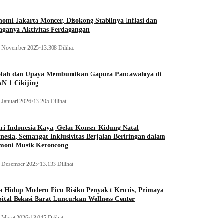
omi Jakarta Moncer, Disokong Stabilnya Inflasi dan
aganya Aktivitas Perdagangan
 November 2025
•
13.308 Dilihat
olah dan Upaya Membumikan Gapura Pancawaluya di
N 1 Cikijing
 Januari 2026
•
13.205 Dilihat
ri Indonesia Kaya, Gelar Konser Kidung Natal
nesia, Semangat Inklusivitas Berjalan Beriringan dalam
moni Musik Keroncong
 Desember 2025
•
13.133 Dilihat
 Hidup Modern Picu Risiko Penyakit Kronis, Primaya
ital Bekasi Barat Luncurkan Wellness Center
 Maret 2026
•
13.045 Dilihat