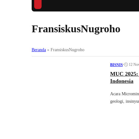
FransiskusNugroho
Beranda
»
FransiskusNugroho
•
12 No
BISNIS
MUC 2025: 
Indonesia
Acara Micromin
geologi, insiny