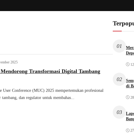
Terpopu
01
Mera
Dep
vember 2025
12
Mendorong Transformasi Digital Tambang
02
Sem
di B
e User Conference (MUC) 2025 mempertemukan profesional
28
ur tambang, dan regulator untuk membahas...
03
Lap
Bang
27