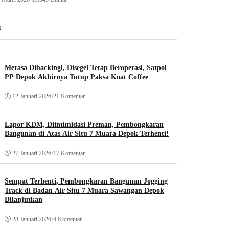
n
Merasa Dibackingi, Disegel Tetap Beroperasi, Satpol
PP Depok Akhirnya Tutup Paksa Koat Coffee
12 Januari 2026
•
21 Komentar
Lapor KDM, Diintimidasi Preman, Pembongkaran
Bangunan di Atas Air Situ 7 Muara Depok Terhenti!
27 Januari 2026
•
17 Komentar
Sempat Terhenti, Pembongkaran Bangunan Jogging
Track di Badan Air Situ 7 Muara Sawangan Depok
Dilanjutkan
28 Januari 2026
•
4 Komentar