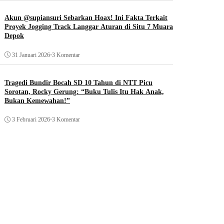
Akun @supiansuri Sebarkan Hoax! Ini Fakta Terkait
Proyek Jogging Track Langgar Aturan di Situ 7 Muara
Depok
31 Januari 2026
•
3 Komentar
Tragedi Bundir Bocah SD 10 Tahun di NTT Picu
Sorotan, Rocky Gerung: “Buku Tulis Itu Hak Anak,
Bukan Kemewahan!”
3 Februari 2026
•
3 Komentar