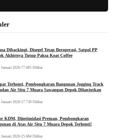
ler
sa Dibackingi, Disegel Tetap Beroperasi, Satpol PP
ok Akhirnya Tutup Paksa Koat Coffee
 Januari 2026
•
77.885 Dilihat
pat Terhenti, Pembongkaran Bangunan Jogging Track
adan Air Situ 7 Muara Sawangan Depok Dilanjutkan
 Januari 2026
•
27.730 Dilihat
or KDM, Diintimidasi Preman, Pembongkaran
unan di Atas Air Situ 7 Muara Depok Terhenti!
 Januari 2026
•
25.684 Dilihat