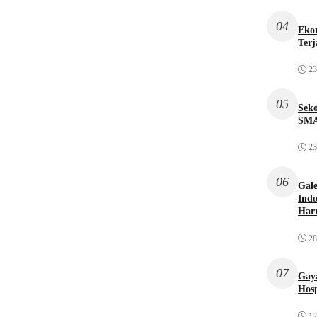
04
Ekon
Terj
23
05
Sek
SMA
23
06
Gale
Indo
Har
28
07
Gaya
Hosp
12