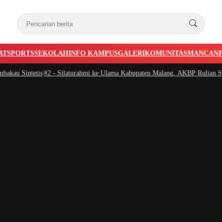
AT
SPORTS
SEKOLAH
INFO KAMPUS
GALERI
KOMUNITAS
MANCAN
 Sintetis
|
#2 -
Silaturahmi ke Ulama Kabupaten Malang, AKBP Rulian Syaur