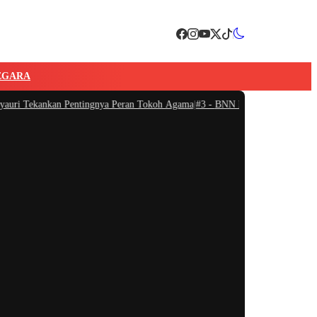
EGARA
i Tekankan Pentingnya Peran Tokoh Agama
|
#3 -
BNN Bersama Kemenko PMK M