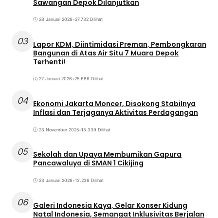
Sawangan Depok Dilanjutkan
28 Januari 2026
•
27.732 Dilihat
03
Lapor KDM, Diintimidasi Preman, Pembongkaran
Bangunan di Atas Air Situ 7 Muara Depok
Terhenti!
27 Januari 2026
•
25.686 Dilihat
04
Ekonomi Jakarta Moncer, Disokong Stabilnya
Inflasi dan Terjaganya Aktivitas Perdagangan
23 November 2025
•
13.339 Dilihat
05
Sekolah dan Upaya Membumikan Gapura
Pancawaluya di SMAN 1 Cikijing
23 Januari 2026
•
13.236 Dilihat
06
Galeri Indonesia Kaya, Gelar Konser Kidung
Natal Indonesia, Semangat Inklusivitas Berjalan