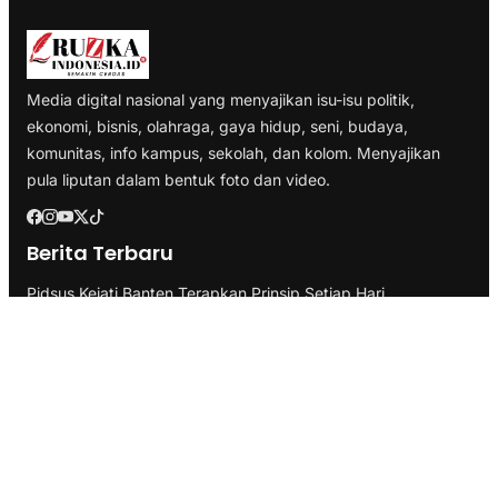
Media digital nasional yang menyajikan isu-isu politik,
ekonomi, bisnis, olahraga, gaya hidup, seni, budaya,
komunitas, info kampus, sekolah, dan kolom. Menyajikan
pula liputan dalam bentuk foto dan video.
Berita Terbaru
Pidsus Kejati Banten Terapkan Prinsip Setiap Hari
Berprogres, Usut Kasus PT ABM
ASN Kemnaker Diminta Harus Hasilkan Dampak Nyata bagi
Masyarakat
Perkuat Kepemimpinan Perempuan, 30 Guru SMA-SMK di
Yogyakarta Ikuti Pelatihan Kepemimpinan
Ruzka Network