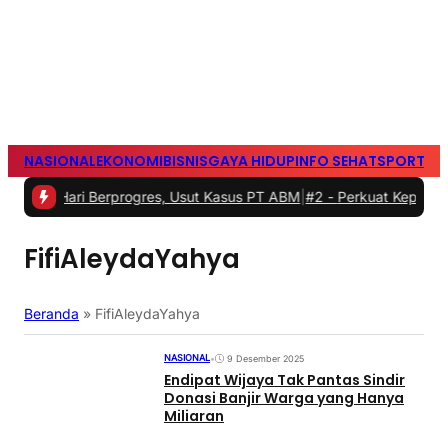
NASIONAL
EKONOMI
BISNIS
GAYA HIDUP
INFO SEHAT
SPORTS
S
etiap Hari Berprogres, Usut Kasus PT ABM
|
#2 -
Perkuat Kepemimpina
FifiAleydaYahya
Beranda
»
FifiAleydaYahya
NASIONAL
•
9 Desember 2025
Endipat Wijaya Tak Pantas Sindir
Donasi Banjir Warga yang Hanya
Miliaran