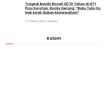
Tragedi Bundir Bocah SD 10 Tahun di NTT
Picu Sorotan, Rocky Gerung: “Buku Tulis Itu
Hak Anak, Bukan Kemewahan!”
3 Februari 2026
•
3 Komentar
Kolom