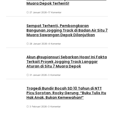
Muara Depok Terhenti!
27 Januari 2026
•
17 Komentar
Sempat Terhenti, Pembongkaran
Bangunan Jogging Track di Badan Air Situ 7
Muara Sawangan Depok Dilanjutkan
28 Januari 2026
•
4 Komentar
Akun @supiansuri Sebarkan Hoax! Ini Fakta
Terkait Proyek Jogging Track Langgar
Aturan di Situ 7 Muara Depok
31 Januari 2026
•
3 Komentar
Tragedi Bundir Bocah SD 10 Tahun di NTT
Picu Sorotan, Rocky Gerung: “Buku Tulis Itu
Hak Anak, Bukan Kemewahan!”
3 Februari 2026
•
3 Komentar