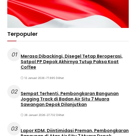
Terpopuler
01
Merasa Dibackingi, Disegel Tetap Beroperasi,
Satpol PP Depok Akhirnya Tutup Paksa Koat
Coffee
12 Januari 2026
•
77.895 Dilihat
02
Sempat Terhenti, Pembongkaran Bangunan
Jogging Track di Badan Air Situ 7 Muara
Sawangan Depok Dilanjutkan
28 Januari 2026
•
27.732 Dilihat
03
Lapor KDM, Diintimidasi Preman, Pembongkaran
Bangunan di Atas Air Situ 7 Muara Depok