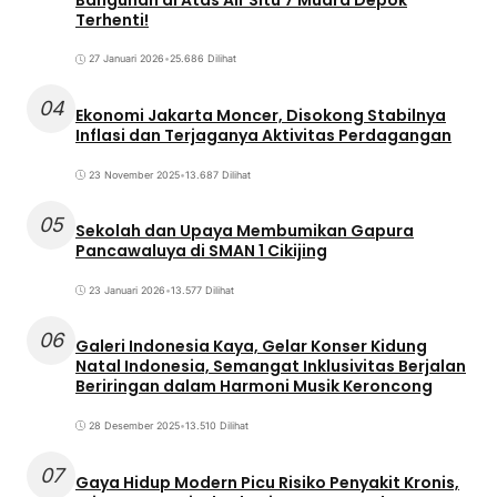
Terhenti!
27 Januari 2026
•
25.686 Dilihat
04
Ekonomi Jakarta Moncer, Disokong Stabilnya
Inflasi dan Terjaganya Aktivitas Perdagangan
23 November 2025
•
13.687 Dilihat
05
Sekolah dan Upaya Membumikan Gapura
Pancawaluya di SMAN 1 Cikijing
23 Januari 2026
•
13.577 Dilihat
06
Galeri Indonesia Kaya, Gelar Konser Kidung
Natal Indonesia, Semangat Inklusivitas Berjalan
Beriringan dalam Harmoni Musik Keroncong
28 Desember 2025
•
13.510 Dilihat
07
Gaya Hidup Modern Picu Risiko Penyakit Kronis,