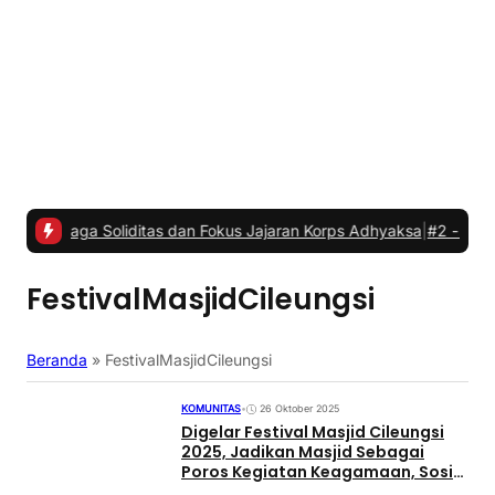
i Jaga Soliditas dan Fokus Jajaran Korps Adhyaksa
|
#2 -
Anggota K
FestivalMasjidCileungsi
Beranda
»
FestivalMasjidCileungsi
KOMUNITAS
•
26 Oktober 2025
Digelar Festival Masjid Cileungsi
2025, Jadikan Masjid Sebagai
Poros Kegiatan Keagamaan, Sosial
dan Ekonomi Umat