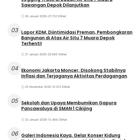
Sawangan Depok Dilanjutkan
28 Januari 2026
•
27.732 Dilihat
03
Lapor KDM, Diintimidasi Preman, Pembongkaran
Bangunan di Atas Air Situ 7 Muara Depok
Terhenti!
27 Januari 2026
•
25.686 Dilihat
04
Ekonomi Jakarta Moncer, Disokong Stabilnya
Inflasi dan Terjaganya Aktivitas Perdagangan
23 November 2025
•
13.572 Dilihat
05
Sekolah dan Upaya Membumikan Gapura
Pancawaluya di SMAN 1 Cikijing
23 Januari 2026
•
13.466 Dilihat
06
Galeri Indonesia Kaya, Gelar Konser Kidung