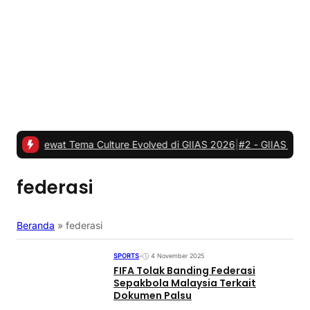
at Tema Culture Evolved di GIIAS 2026
|
#2 -
GIIAS 2026, JETOUR R
federasi
Beranda
»
federasi
SPORTS
•
4 November 2025
FIFA Tolak Banding Federasi
Sepakbola Malaysia Terkait
Dokumen Palsu