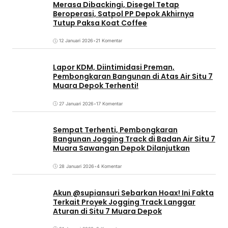
Merasa Dibackingi, Disegel Tetap
Beroperasi, Satpol PP Depok Akhirnya
Tutup Paksa Koat Coffee
12 Januari 2026
•
21 Komentar
Lapor KDM, Diintimidasi Preman,
Pembongkaran Bangunan di Atas Air Situ 7
Muara Depok Terhenti!
27 Januari 2026
•
17 Komentar
Sempat Terhenti, Pembongkaran
Bangunan Jogging Track di Badan Air Situ 7
Muara Sawangan Depok Dilanjutkan
28 Januari 2026
•
4 Komentar
Akun @supiansuri Sebarkan Hoax! Ini Fakta
Terkait Proyek Jogging Track Langgar
Aturan di Situ 7 Muara Depok