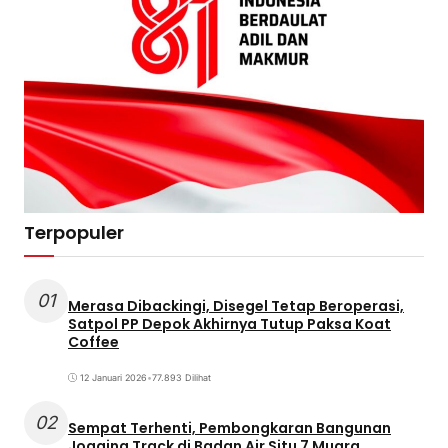
Terpopuler
01
Merasa Dibackingi, Disegel Tetap Beroperasi,
Satpol PP Depok Akhirnya Tutup Paksa Koat
Coffee
12 Januari 2026
•
77.893 Dilihat
02
Sempat Terhenti, Pembongkaran Bangunan
Jogging Track di Badan Air Situ 7 Muara