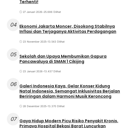
Terhenti!
27 Januari 2026
•
25.686 Dilihat
04
Ekonomi Jakarta Moncer, Disokong Stabilnya
Inflasi dan Terjaganya Aktivitas Perdagangan
23 November 2025
•
13.543 Dilihat
05
Sekolah dan Upaya Membumikan Gapura
Pancawaluya di SMAN 1 Cikijing
23 Januari 2026
•
13.437 Dilihat
06
Galeri Indonesia Kaya, Gelar Konser Kidung
Natal Indonesia, Semangat Inklusivitas Berjalan
Beriringan dalam Harmoni Musik Keroncong
28 Desember 2025
•
13.370 Dilihat
07
Gaya Hidup Modern Picu Risiko Penyakit Kronis,
Primaya Hospital Bekasi Barat Luncurkan