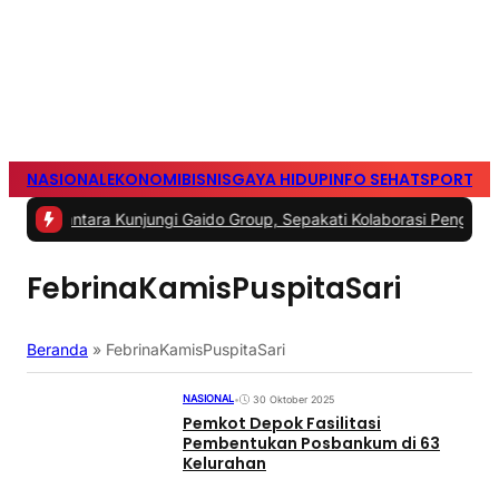
NASIONAL
EKONOMI
BISNIS
GAYA HIDUP
INFO SEHAT
SPORTS
S
ra Kunjungi Gaido Group, Sepakati Kolaborasi Pengembangan Ekono
FebrinaKamisPuspitaSari
Beranda
»
FebrinaKamisPuspitaSari
NASIONAL
•
30 Oktober 2025
Pemkot Depok Fasilitasi
Pembentukan Posbankum di 63
Kelurahan