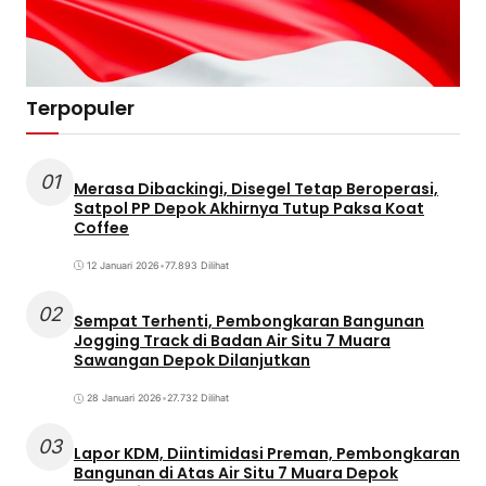
Terpopuler
01
Merasa Dibackingi, Disegel Tetap Beroperasi,
Satpol PP Depok Akhirnya Tutup Paksa Koat
Coffee
12 Januari 2026
•
77.893 Dilihat
02
Sempat Terhenti, Pembongkaran Bangunan
Jogging Track di Badan Air Situ 7 Muara
Sawangan Depok Dilanjutkan
28 Januari 2026
•
27.732 Dilihat
03
Lapor KDM, Diintimidasi Preman, Pembongkaran
Bangunan di Atas Air Situ 7 Muara Depok