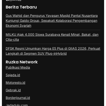
Berita Terbaru
Gus Wahid dan Pengurus Yayasan Masjid Pantai Nusantara
Kunjungi Gaido Group, Sepakati Kolaborasi Pengembangan
Ekonomi Syariah
MILKU Ajak 4.000 Siswa Surabaya Kenali Minat, Bakat, dan
Cita-cita
DFSK Resmi Umumkan Harga E5 Plus di GIIAS 2026, Perkuat
Langkah di Segmen SUV Plug-inHybrid
Ruzka Network
Publikasi Media
Sajada.id
Motoresto.id
Gebrak.id
Borderjournal.id
Jedadulu.com