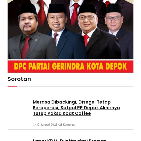
Sorotan
Merasa Dibackingi, Disegel Tetap
Beroperasi, Satpol PP Depok Akhirnya
Tutup Paksa Koat Coffee
12 Januari 2026
•
21 Komentar
Lapor KDM, Diintimidasi Preman,