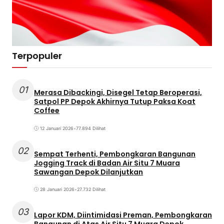
Terpopuler
01
Merasa Dibackingi, Disegel Tetap Beroperasi,
Satpol PP Depok Akhirnya Tutup Paksa Koat
Coffee
12 Januari 2026
•
77.894 Dilihat
02
Sempat Terhenti, Pembongkaran Bangunan
Jogging Track di Badan Air Situ 7 Muara
Sawangan Depok Dilanjutkan
28 Januari 2026
•
27.732 Dilihat
03
Lapor KDM, Diintimidasi Preman, Pembongkaran
Bangunan di Atas Air Situ 7 Muara Depok