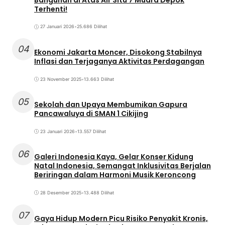
Terhenti!
27 Januari 2026
•
25.686 Dilihat
04
Ekonomi Jakarta Moncer, Disokong Stabilnya
Inflasi dan Terjaganya Aktivitas Perdagangan
23 November 2025
•
13.663 Dilihat
05
Sekolah dan Upaya Membumikan Gapura
Pancawaluya di SMAN 1 Cikijing
23 Januari 2026
•
13.557 Dilihat
06
Galeri Indonesia Kaya, Gelar Konser Kidung
Natal Indonesia, Semangat Inklusivitas Berjalan
Beriringan dalam Harmoni Musik Keroncong
28 Desember 2025
•
13.488 Dilihat
07
Gaya Hidup Modern Picu Risiko Penyakit Kronis,