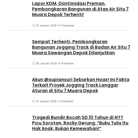
Lapor KDM, Diintimidasi Preman,
Pembongkaran Bangunan di Atas Air Situ 7
Muara Depok Terhenti!
27 Januari 2026
•
17 Komentar
Sempat Terhenti, Pembongkaran
Bangunan Jogging Track di Badan Air Situ 7
Muara Sawangan Depok Dilanjutkan
28 Januari 2026
•
4 Komentar
Akun @supiansuri Sebarkan Hoax! Ini Fakta
Terkait Proyek Jogging Track Langgar
Aturan di Situ 7 Muara Depok
31 Januari 2026
•
3 Komentar
Tragedi Bundir Bocah SD 10 Tahun di NTT
Picu Sorotan, Rocky Gerung: “Buku Tulis Itu
Hak Anak, Bukan Kemewahan!”