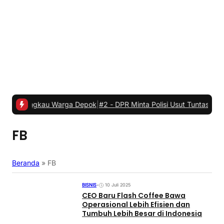
gkau Warga Depok
|
#2 -
DPR Minta Polisi Usut Tuntas Kasus Temuan 
FB
Beranda
»
FB
BISNIS
•
10 Juli 2025
CEO Baru Flash Coffee Bawa
Operasional Lebih Efisien dan
Tumbuh Lebih Besar di Indonesia