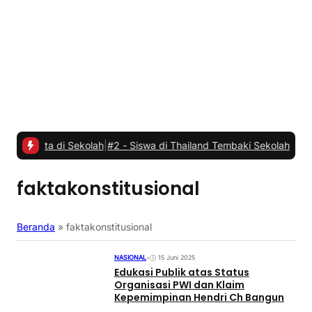
 di Sekolah
|
#2 -
Siswa di Thailand Tembaki Sekolahnya, Tujuh Oran
faktakonstitusional
Beranda
»
faktakonstitusional
NASIONAL
•
15 Juni 2025
Edukasi Publik atas Status
Organisasi PWI dan Klaim
Kepemimpinan Hendri Ch Bangun