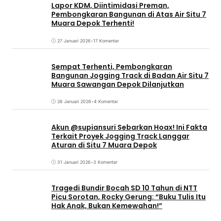
Lapor KDM, Diintimidasi Preman,
Pembongkaran Bangunan di Atas Air Situ 7
Muara Depok Terhenti!
27 Januari 2026
•
17 Komentar
Sempat Terhenti, Pembongkaran
Bangunan Jogging Track di Badan Air Situ 7
Muara Sawangan Depok Dilanjutkan
28 Januari 2026
•
4 Komentar
Akun @supiansuri Sebarkan Hoax! Ini Fakta
Terkait Proyek Jogging Track Langgar
Aturan di Situ 7 Muara Depok
31 Januari 2026
•
3 Komentar
Tragedi Bundir Bocah SD 10 Tahun di NTT
Picu Sorotan, Rocky Gerung: “Buku Tulis Itu
Hak Anak, Bukan Kemewahan!”