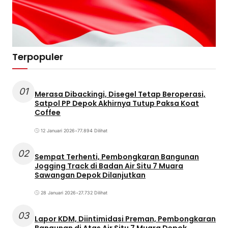
Terpopuler
01
Merasa Dibackingi, Disegel Tetap Beroperasi,
Satpol PP Depok Akhirnya Tutup Paksa Koat
Coffee
12 Januari 2026
•
77.894 Dilihat
02
Sempat Terhenti, Pembongkaran Bangunan
Jogging Track di Badan Air Situ 7 Muara
Sawangan Depok Dilanjutkan
28 Januari 2026
•
27.732 Dilihat
03
Lapor KDM, Diintimidasi Preman, Pembongkaran
Bangunan di Atas Air Situ 7 Muara Depok