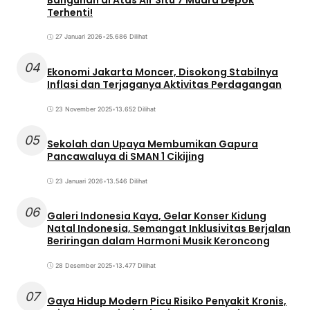
Terhenti!
27 Januari 2026
•
25.686 Dilihat
04
Ekonomi Jakarta Moncer, Disokong Stabilnya
Inflasi dan Terjaganya Aktivitas Perdagangan
23 November 2025
•
13.652 Dilihat
05
Sekolah dan Upaya Membumikan Gapura
Pancawaluya di SMAN 1 Cikijing
23 Januari 2026
•
13.546 Dilihat
06
Galeri Indonesia Kaya, Gelar Konser Kidung
Natal Indonesia, Semangat Inklusivitas Berjalan
Beriringan dalam Harmoni Musik Keroncong
28 Desember 2025
•
13.477 Dilihat
07
Gaya Hidup Modern Picu Risiko Penyakit Kronis,