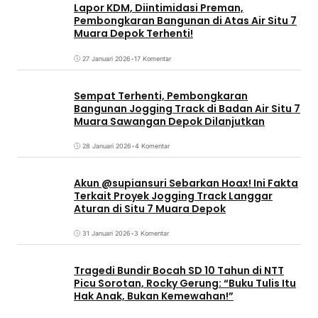
Lapor KDM, Diintimidasi Preman,
Pembongkaran Bangunan di Atas Air Situ 7
Muara Depok Terhenti!
27 Januari 2026
•
17 Komentar
Sempat Terhenti, Pembongkaran
Bangunan Jogging Track di Badan Air Situ 7
Muara Sawangan Depok Dilanjutkan
28 Januari 2026
•
4 Komentar
Akun @supiansuri Sebarkan Hoax! Ini Fakta
Terkait Proyek Jogging Track Langgar
Aturan di Situ 7 Muara Depok
31 Januari 2026
•
3 Komentar
Tragedi Bundir Bocah SD 10 Tahun di NTT
Picu Sorotan, Rocky Gerung: “Buku Tulis Itu
Hak Anak, Bukan Kemewahan!”