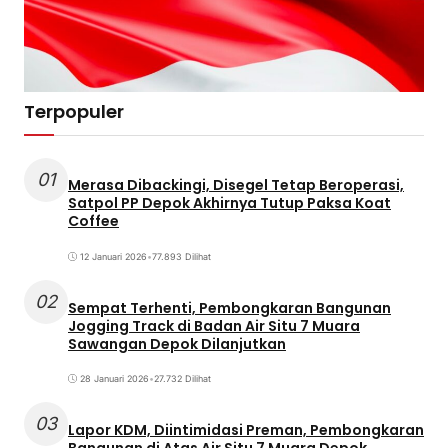
Terpopuler
01
Merasa Dibackingi, Disegel Tetap Beroperasi,
Satpol PP Depok Akhirnya Tutup Paksa Koat
Coffee
12 Januari 2026
•
77.893 Dilihat
02
Sempat Terhenti, Pembongkaran Bangunan
Jogging Track di Badan Air Situ 7 Muara
Sawangan Depok Dilanjutkan
28 Januari 2026
•
27.732 Dilihat
03
Lapor KDM, Diintimidasi Preman, Pembongkaran
Bangunan di Atas Air Situ 7 Muara Depok