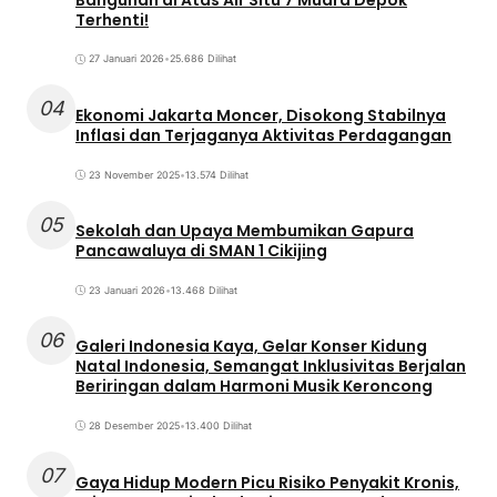
Terhenti!
27 Januari 2026
•
25.686 Dilihat
04
Ekonomi Jakarta Moncer, Disokong Stabilnya
Inflasi dan Terjaganya Aktivitas Perdagangan
23 November 2025
•
13.574 Dilihat
05
Sekolah dan Upaya Membumikan Gapura
Pancawaluya di SMAN 1 Cikijing
23 Januari 2026
•
13.468 Dilihat
06
Galeri Indonesia Kaya, Gelar Konser Kidung
Natal Indonesia, Semangat Inklusivitas Berjalan
Beriringan dalam Harmoni Musik Keroncong
28 Desember 2025
•
13.400 Dilihat
07
Gaya Hidup Modern Picu Risiko Penyakit Kronis,