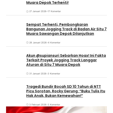
Muara Depok Terhenti!
27 Januari 2026
•
17 Komentar
Sempat Terhenti, Pembongkaran
Bangunan Jogging Track di Badan Air Situ 7
Muara Sawangan Depok Dilanjutkan
28 Januari 2026
•
4 Komentar
Akun @supiansuri Sebarkan Hoax! Ini Fakta
Terkait Proyek Jogging Track Langgar
Aturan di Situ 7 Muara Depok
31 Januari 2026
•
3 Komentar
Tragedi Bundir Bocah SD 10 Tahun di NTT
Picu Sorotan, Rocky Gerung: “Buku Tulis Itu
Hak Anak, Bukan Kemewahan!”
3 Februari 2026
•
3 Komentar