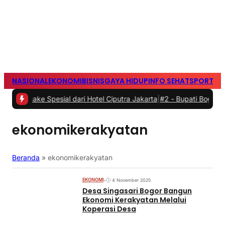
NASIONAL
EKONOMI
BISNIS
GAYA HIDUP
INFO SEHAT
SPORTS
S
e Spesial dari Hotel Ciputra Jakarta
|
#2 -
Bupati Bogor Rudi Susm
ekonomikerakyatan
Beranda
»
ekonomikerakyatan
EKONOMI
•
4 November 2025
Desa Singasari Bogor Bangun
Ekonomi Kerakyatan Melalui
Koperasi Desa