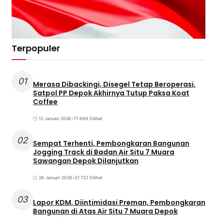
Terpopuler
01
Merasa Dibackingi, Disegel Tetap Beroperasi,
Satpol PP Depok Akhirnya Tutup Paksa Koat
Coffee
12 Januari 2026
•
77.889 Dilihat
02
Sempat Terhenti, Pembongkaran Bangunan
Jogging Track di Badan Air Situ 7 Muara
Sawangan Depok Dilanjutkan
28 Januari 2026
•
27.732 Dilihat
03
Lapor KDM, Diintimidasi Preman, Pembongkaran
Bangunan di Atas Air Situ 7 Muara Depok