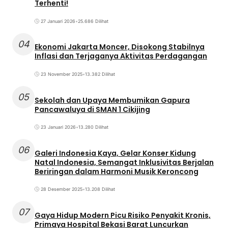
Terhenti!
27 Januari 2026
•
25.686 Dilihat
04
Ekonomi Jakarta Moncer, Disokong Stabilnya
Inflasi dan Terjaganya Aktivitas Perdagangan
23 November 2025
•
13.382 Dilihat
05
Sekolah dan Upaya Membumikan Gapura
Pancawaluya di SMAN 1 Cikijing
23 Januari 2026
•
13.280 Dilihat
06
Galeri Indonesia Kaya, Gelar Konser Kidung
Natal Indonesia, Semangat Inklusivitas Berjalan
Beriringan dalam Harmoni Musik Keroncong
28 Desember 2025
•
13.208 Dilihat
07
Gaya Hidup Modern Picu Risiko Penyakit Kronis,
Primaya Hospital Bekasi Barat Luncurkan