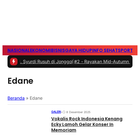
NASIONAL
EKONOMI
BISNIS
GAYA HIDUP
INFO SEHAT
SPORTS
S
Syurdi Rusuh di Jonggol
|
#2 -
Rayakan Mid-Autumn Festival dengan
Edane
Beranda
»
Edane
GALERI
•
8 Desember 2025
Vokalis Rock Indonesia Kenang
Ecky Lamoh Gelar Konser In
Memoriam