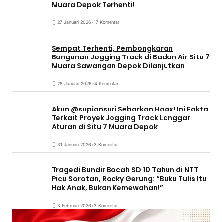
Muara Depok Terhenti!
27 Januari 2026
•
17 Komentar
Sempat Terhenti, Pembongkaran
Bangunan Jogging Track di Badan Air Situ 7
Muara Sawangan Depok Dilanjutkan
28 Januari 2026
•
4 Komentar
Akun @supiansuri Sebarkan Hoax! Ini Fakta
Terkait Proyek Jogging Track Langgar
Aturan di Situ 7 Muara Depok
31 Januari 2026
•
3 Komentar
Tragedi Bundir Bocah SD 10 Tahun di NTT
Picu Sorotan, Rocky Gerung: “Buku Tulis Itu
Hak Anak, Bukan Kemewahan!”
3 Februari 2026
•
3 Komentar