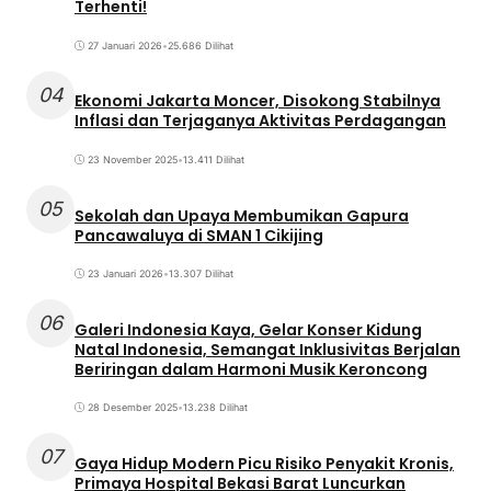
Terhenti!
27 Januari 2026
•
25.686 Dilihat
04
Ekonomi Jakarta Moncer, Disokong Stabilnya
Inflasi dan Terjaganya Aktivitas Perdagangan
23 November 2025
•
13.411 Dilihat
05
Sekolah dan Upaya Membumikan Gapura
Pancawaluya di SMAN 1 Cikijing
23 Januari 2026
•
13.307 Dilihat
06
Galeri Indonesia Kaya, Gelar Konser Kidung
Natal Indonesia, Semangat Inklusivitas Berjalan
Beriringan dalam Harmoni Musik Keroncong
28 Desember 2025
•
13.238 Dilihat
07
Gaya Hidup Modern Picu Risiko Penyakit Kronis,
Primaya Hospital Bekasi Barat Luncurkan