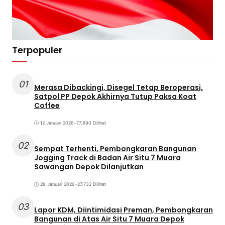
Terpopuler
01
Merasa Dibackingi, Disegel Tetap Beroperasi,
Satpol PP Depok Akhirnya Tutup Paksa Koat
Coffee
12 Januari 2026
•
77.890 Dilihat
02
Sempat Terhenti, Pembongkaran Bangunan
Jogging Track di Badan Air Situ 7 Muara
Sawangan Depok Dilanjutkan
28 Januari 2026
•
27.732 Dilihat
03
Lapor KDM, Diintimidasi Preman, Pembongkaran
Bangunan di Atas Air Situ 7 Muara Depok