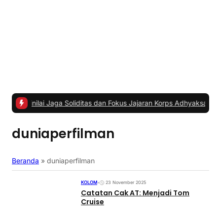
i Jaga Soliditas dan Fokus Jajaran Korps Adhyaksa
|
#2 -
Anggota K
duniaperfilman
Beranda
»
duniaperfilman
KOLOM
•
23 November 2025
Catatan Cak AT: Menjadi Tom
Cruise