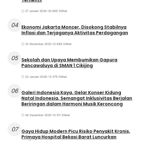
27 Januari 2026
•
25.686 Dilihat
04
Ekonomi Jakarta Moncer, Disokong Stabilnya
Inflasi dan Terjaganya Aktivitas Perdagangan
23 November 2025
•
13.688 Dilihat
05
Sekolah dan Upaya Membumikan Gapura
Pancawaluya di SMAN 1 Cikijing
23 Januari 2026
•
13.579 Dilihat
06
Galeri Indonesia Kaya, Gelar Konser Kidung
Natal Indonesia, Semangat Inklusivitas Berjalan
Beriringan dalam Harmoni Musik Keroncong
28 Desember 2025
•
13.511 Dilihat
07
Gaya Hidup Modern Picu Risiko Penyakit Kronis,
Primaya Hospital Bekasi Barat Luncurkan