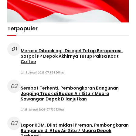
Terpopuler
01
Merasa Dibackingi, Disegel Tetap Beroperasi,
Satpol PP Depok Akhirnya Tutup Paksa Koat
Coffee
12 Januari 2026
•
77.895 Dilihat
02
Sempat Terhenti, Pembongkaran Bangunan
Jogging Track di Badan Air Situ 7 Muara
Sawangan Depok Dilanjutkan
28 Januari 2026
•
27.732 Dilihat
03
Lapor KDM, Diintimidasi Preman, Pembongkaran
Bangunan di Atas Air Situ 7 Muara Depok
Terhenti!