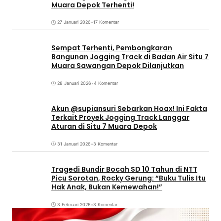
Muara Depok Terhenti!
27 Januari 2026
•
17 Komentar
Sempat Terhenti, Pembongkaran
Bangunan Jogging Track di Badan Air Situ 7
Muara Sawangan Depok Dilanjutkan
28 Januari 2026
•
4 Komentar
Akun @supiansuri Sebarkan Hoax! Ini Fakta
Terkait Proyek Jogging Track Langgar
Aturan di Situ 7 Muara Depok
31 Januari 2026
•
3 Komentar
Tragedi Bundir Bocah SD 10 Tahun di NTT
Picu Sorotan, Rocky Gerung: “Buku Tulis Itu
Hak Anak, Bukan Kemewahan!”
3 Februari 2026
•
3 Komentar