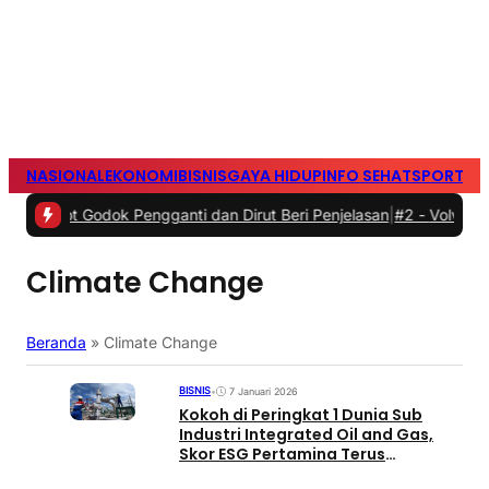
NASIONAL
EKONOMI
BISNIS
GAYA HIDUP
INFO SEHAT
SPORTS
S
t Godok Pengganti dan Dirut Beri Penjelasan
|
#2 -
Volvo Rayakan 99
Climate Change
Beranda
»
Climate Change
BISNIS
•
7 Januari 2026
Kokoh di Peringkat 1 Dunia Sub
Industri Integrated Oil and Gas,
Skor ESG Pertamina Terus
Meningkat