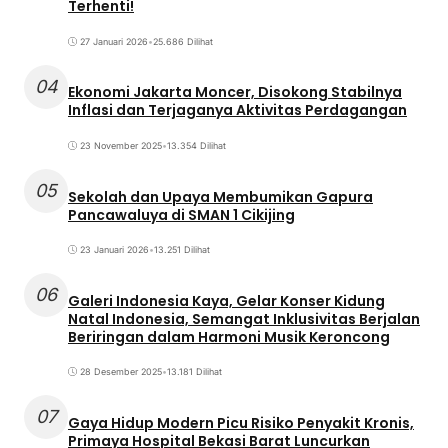
Terhenti!
27 Januari 2026
•
25.686 Dilihat
04
Ekonomi Jakarta Moncer, Disokong Stabilnya
Inflasi dan Terjaganya Aktivitas Perdagangan
23 November 2025
•
13.354 Dilihat
05
Sekolah dan Upaya Membumikan Gapura
Pancawaluya di SMAN 1 Cikijing
23 Januari 2026
•
13.251 Dilihat
06
Galeri Indonesia Kaya, Gelar Konser Kidung
Natal Indonesia, Semangat Inklusivitas Berjalan
Beriringan dalam Harmoni Musik Keroncong
28 Desember 2025
•
13.181 Dilihat
07
Gaya Hidup Modern Picu Risiko Penyakit Kronis,
Primaya Hospital Bekasi Barat Luncurkan