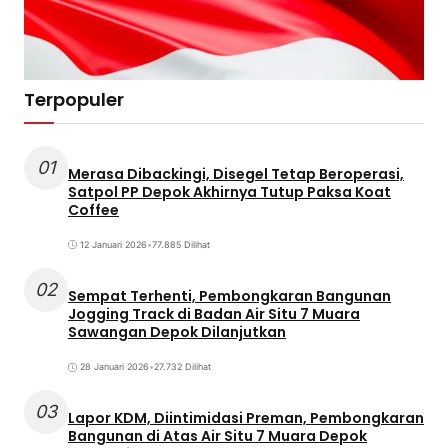
Terpopuler
01
Merasa Dibackingi, Disegel Tetap Beroperasi,
Satpol PP Depok Akhirnya Tutup Paksa Koat
Coffee
12 Januari 2026
•
77.885 Dilihat
02
Sempat Terhenti, Pembongkaran Bangunan
Jogging Track di Badan Air Situ 7 Muara
Sawangan Depok Dilanjutkan
28 Januari 2026
•
27.732 Dilihat
03
Lapor KDM, Diintimidasi Preman, Pembongkaran
Bangunan di Atas Air Situ 7 Muara Depok