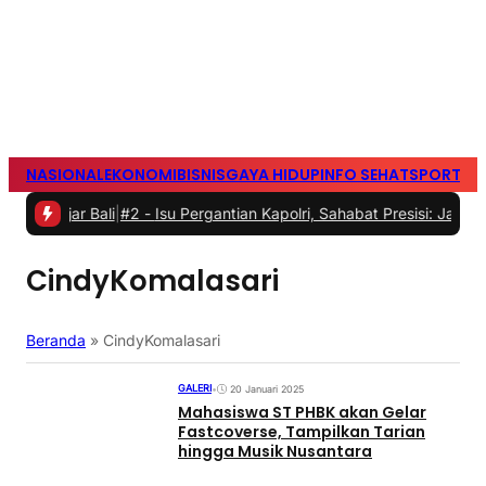
NASIONAL
EKONOMI
BISNIS
GAYA HIDUP
INFO SEHAT
SPORTS
S
njar Bali
|
#2 -
Isu Pergantian Kapolri, Sahabat Presisi: Jangan Gang
CindyKomalasari
Beranda
»
CindyKomalasari
GALERI
•
20 Januari 2025
Mahasiswa ST PHBK akan Gelar
Fastcoverse, Tampilkan Tarian
hingga Musik Nusantara