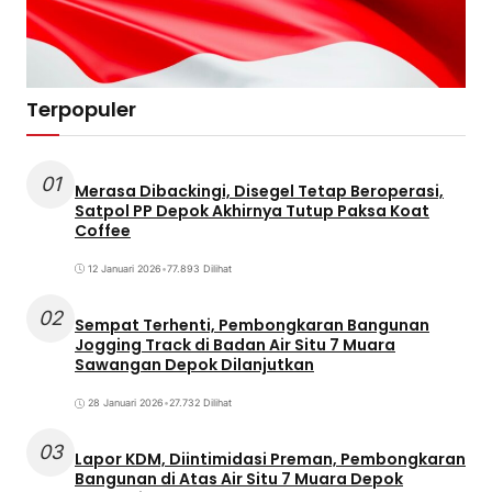
Terpopuler
01
Merasa Dibackingi, Disegel Tetap Beroperasi,
Satpol PP Depok Akhirnya Tutup Paksa Koat
Coffee
12 Januari 2026
•
77.893 Dilihat
02
Sempat Terhenti, Pembongkaran Bangunan
Jogging Track di Badan Air Situ 7 Muara
Sawangan Depok Dilanjutkan
28 Januari 2026
•
27.732 Dilihat
03
Lapor KDM, Diintimidasi Preman, Pembongkaran
Bangunan di Atas Air Situ 7 Muara Depok