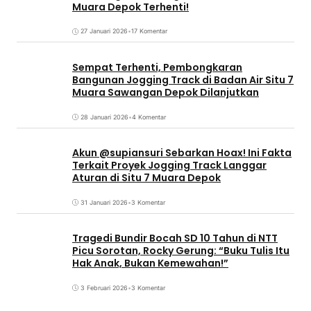
Muara Depok Terhenti!
27 Januari 2026
•
17 Komentar
Sempat Terhenti, Pembongkaran
Bangunan Jogging Track di Badan Air Situ 7
Muara Sawangan Depok Dilanjutkan
28 Januari 2026
•
4 Komentar
Akun @supiansuri Sebarkan Hoax! Ini Fakta
Terkait Proyek Jogging Track Langgar
Aturan di Situ 7 Muara Depok
31 Januari 2026
•
3 Komentar
Tragedi Bundir Bocah SD 10 Tahun di NTT
Picu Sorotan, Rocky Gerung: “Buku Tulis Itu
Hak Anak, Bukan Kemewahan!”
3 Februari 2026
•
3 Komentar