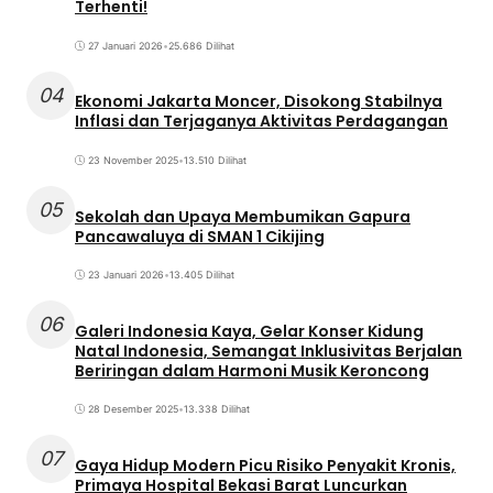
Terhenti!
27 Januari 2026
•
25.686 Dilihat
04
Ekonomi Jakarta Moncer, Disokong Stabilnya
Inflasi dan Terjaganya Aktivitas Perdagangan
23 November 2025
•
13.510 Dilihat
05
Sekolah dan Upaya Membumikan Gapura
Pancawaluya di SMAN 1 Cikijing
23 Januari 2026
•
13.405 Dilihat
06
Galeri Indonesia Kaya, Gelar Konser Kidung
Natal Indonesia, Semangat Inklusivitas Berjalan
Beriringan dalam Harmoni Musik Keroncong
28 Desember 2025
•
13.338 Dilihat
07
Gaya Hidup Modern Picu Risiko Penyakit Kronis,
Primaya Hospital Bekasi Barat Luncurkan