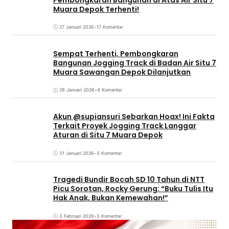
Muara Depok Terhenti!
27 Januari 2026
•
17 Komentar
Sempat Terhenti, Pembongkaran
Bangunan Jogging Track di Badan Air Situ 7
Muara Sawangan Depok Dilanjutkan
28 Januari 2026
•
4 Komentar
Akun @supiansuri Sebarkan Hoax! Ini Fakta
Terkait Proyek Jogging Track Langgar
Aturan di Situ 7 Muara Depok
31 Januari 2026
•
3 Komentar
Tragedi Bundir Bocah SD 10 Tahun di NTT
Picu Sorotan, Rocky Gerung: “Buku Tulis Itu
Hak Anak, Bukan Kemewahan!”
3 Februari 2026
•
3 Komentar