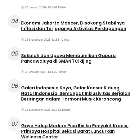
27 Januari 2026
•
25.686 Dilihat
04
Ekonomi Jakarta Moncer, Disokong Stabilnya
Inflasi dan Terjaganya Aktivitas Perdagangan
23 November 2025
•
13.531 Dilihat
05
Sekolah dan Upaya Membumikan Gapura
Pancawaluya di SMAN 1 Cikijing
23 Januari 2026
•
13.425 Dilihat
06
Galeri Indonesia Kaya, Gelar Konser Kidung
Natal Indonesia, Semangat Inklusivitas Berjalan
Beriringan dalam Harmoni Musik Keroncong
28 Desember 2025
•
13.358 Dilihat
07
Gaya Hidup Modern Picu Risiko Penyakit Kronis,
Primaya Hospital Bekasi Barat Luncurkan
Wellness Center