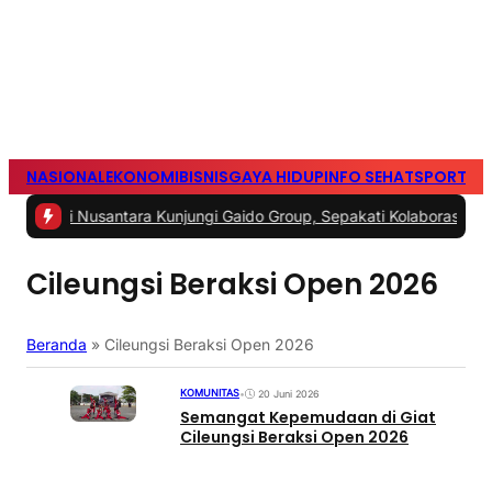
NASIONAL
EKONOMI
BISNIS
GAYA HIDUP
INFO SEHAT
SPORTS
S
usantara Kunjungi Gaido Group, Sepakati Kolaborasi Pengembangan
Cileungsi Beraksi Open 2026
Beranda
»
Cileungsi Beraksi Open 2026
KOMUNITAS
•
20 Juni 2026
Semangat Kepemudaan di Giat
Cileungsi Beraksi Open 2026