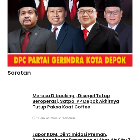
Sorotan
Merasa Dibackingi, Disegel Tetap
Beroperasi, Satpol PP Depok Akhirnya
Tutup Paksa Koat Coffee
12 Januari 2026
•
21 Komentar
Lapor KDM, Diintimidasi Preman,
Pembongkaran Bangunan di Atas Air Situ 7