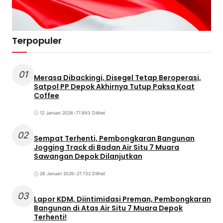
Terpopuler
01
Merasa Dibackingi, Disegel Tetap Beroperasi,
Satpol PP Depok Akhirnya Tutup Paksa Koat
Coffee
12 Januari 2026
•
77.893 Dilihat
02
Sempat Terhenti, Pembongkaran Bangunan
Jogging Track di Badan Air Situ 7 Muara
Sawangan Depok Dilanjutkan
28 Januari 2026
•
27.732 Dilihat
03
Lapor KDM, Diintimidasi Preman, Pembongkaran
Bangunan di Atas Air Situ 7 Muara Depok
Terhenti!