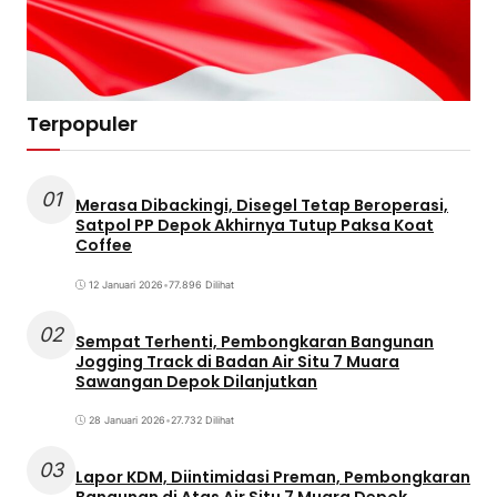
Terpopuler
01
Merasa Dibackingi, Disegel Tetap Beroperasi,
Satpol PP Depok Akhirnya Tutup Paksa Koat
Coffee
12 Januari 2026
•
77.896 Dilihat
02
Sempat Terhenti, Pembongkaran Bangunan
Jogging Track di Badan Air Situ 7 Muara
Sawangan Depok Dilanjutkan
28 Januari 2026
•
27.732 Dilihat
03
Lapor KDM, Diintimidasi Preman, Pembongkaran
Bangunan di Atas Air Situ 7 Muara Depok