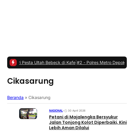
esta Ultah Bebeck di Kafe
|
#2 -
Polres Metro Depok dan Margo City
Cikasarung
Beranda
»
Cikasarung
NASIONAL
•
30 April 2026
Petani di Majalengka Bersyukur
Jalan Tonjong Kolot Diperbaiki, Kini
Lebih Aman Dilalui