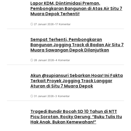
Lapor KDM, Diintimidasi Preman,
Pembongkaran Bangunan di Atas Air Situ 7
Muara Depok Terhenti!
27 Januari 2026
•
17 Komentar
Sempat Terhenti, Pembongkaran
Bangunan Jogging Track di Badan Air Situ 7
Muara Sawangan Depok Dilanjutkan
28 Januari 2026
•
4 Komentar
Akun @supiansuri Sebarkan Hoax! Ini Fakta
Terkait Proyek Jogging Track Langgar
Aturan di Situ 7 Muara Depok
31 Januari 2026
•
3 Komentar
Tragedi Bundir Bocah SD 10 Tahun di NTT
Picu Sorotan, Rocky Gerung: “Buku Tulis Itu
Hak Anak, Bukan Kemewahan!”