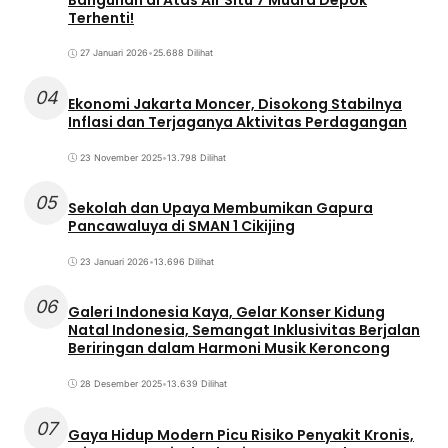
Terhenti!
27 Januari 2026
•
25.688 Dilihat
04
Ekonomi Jakarta Moncer, Disokong Stabilnya
Inflasi dan Terjaganya Aktivitas Perdagangan
23 November 2025
•
13.798 Dilihat
05
Sekolah dan Upaya Membumikan Gapura
Pancawaluya di SMAN 1 Cikijing
23 Januari 2026
•
13.696 Dilihat
06
Galeri Indonesia Kaya, Gelar Konser Kidung
Natal Indonesia, Semangat Inklusivitas Berjalan
Beriringan dalam Harmoni Musik Keroncong
28 Desember 2025
•
13.639 Dilihat
07
Gaya Hidup Modern Picu Risiko Penyakit Kronis,