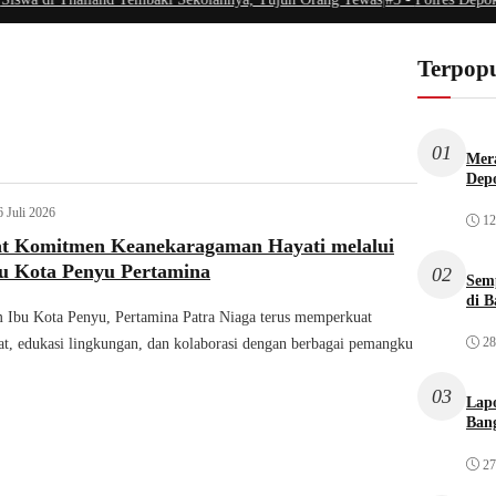
Terpopu
01
Mera
Dep
6 Juli 2026
12
 Komitmen Keanekaragaman Hayati melalui
u Kota Penyu Pertamina
02
Sem
di B
 Ibu Kota Penyu, Pertamina Patra Niaga terus memperkuat
28
tat, edukasi lingkungan, dan kolaborasi dengan berbagai pemangku
03
Lap
Bang
27