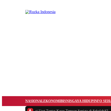
NASIONAL
EKONOMI
BISNIS
GAYA HIDUP
INFO SEH
#1 -
DPR Minta Polisi Usut Tuntas Kasus Temuan Senjata di Sekolah
|
#2 -
Sis