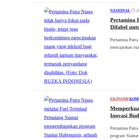
•
2
NASIONAL
Pertamina 
Difabel un
Pertamina Patra
menciptakan rua
EKONOMI
|
KOM
Memperkuat
Inovasi Bu
Pertamina Patr
program Siantar