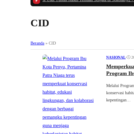
CID
Beranda
»
CID
•
2
NASIONAL
Memperkuat
Program Ib
Melalui Program
konservasi habi
kepentingan…