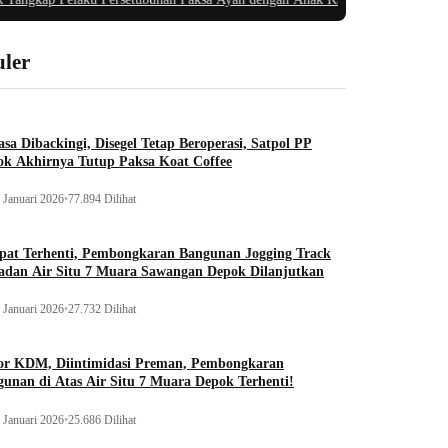
ler
sa Dibackingi, Disegel Tetap Beroperasi, Satpol PP
ok Akhirnya Tutup Paksa Koat Coffee
 Januari 2026
•
77.894 Dilihat
pat Terhenti, Pembongkaran Bangunan Jogging Track
adan Air Situ 7 Muara Sawangan Depok Dilanjutkan
 Januari 2026
•
27.732 Dilihat
or KDM, Diintimidasi Preman, Pembongkaran
unan di Atas Air Situ 7 Muara Depok Terhenti!
 Januari 2026
•
25.686 Dilihat