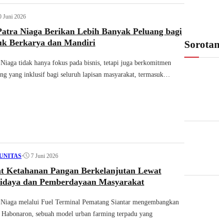
0 Juni 2026
Patra Niaga Berikan Lebih Banyak Peluang bagi
tuk Berkarya dan Mandiri
Sorota
 Niaga tidak hanya fokus pada bisnis, tetapi juga berkomitmen
ng yang inklusif bagi seluruh lapisan masyarakat, termasuk…
•
7 Juni 2026
UNITAS
 Ketahanan Pangan Berkelanjutan Lewat
didaya dan Pemberdayaan Masyarakat
a Niaga melalui Fuel Terminal Pematang Siantar mengembangkan
 Habonaron, sebuah model urban farming terpadu yang