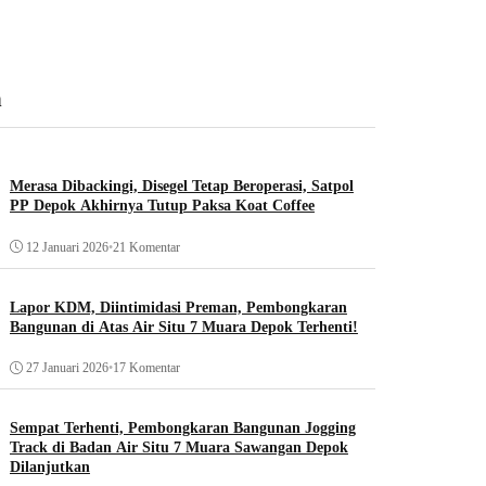
n
Merasa Dibackingi, Disegel Tetap Beroperasi, Satpol
PP Depok Akhirnya Tutup Paksa Koat Coffee
12 Januari 2026
•
21 Komentar
Lapor KDM, Diintimidasi Preman, Pembongkaran
Bangunan di Atas Air Situ 7 Muara Depok Terhenti!
27 Januari 2026
•
17 Komentar
Sempat Terhenti, Pembongkaran Bangunan Jogging
Track di Badan Air Situ 7 Muara Sawangan Depok
Dilanjutkan