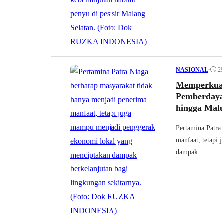
•
2
NASIONAL
Memperkuat
Pemberdaya
hingga Mal
Pertamina Patra
manfaat, tetapi
dampak…