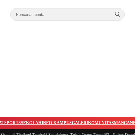
AT
SPORTS
SEKOLAH
INFO KAMPUS
GALERI
KOMUNITAS
MANCAN
wa di Thailand Tembaki Sekolahnya, Tujuh Orang Tewas
|
#3 -
Polres Depok T