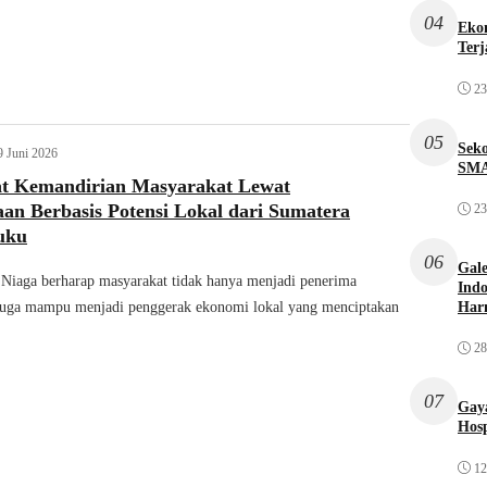
04
Ekon
Terj
23
05
Sek
9 Juni 2026
SMA
 Kemandirian Masyarakat Lewat
an Berbasis Potensi Lokal dari Sumatera
23
uku
06
Gale
 Niaga berharap masyarakat tidak hanya menjadi penerima
Indo
Har
 juga mampu menjadi penggerak ekonomi lokal yang menciptakan
28
07
Gaya
Hosp
12