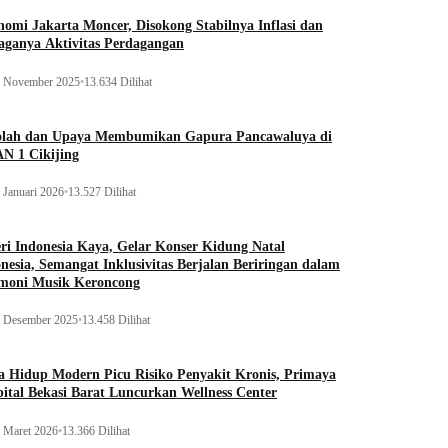
omi Jakarta Moncer, Disokong Stabilnya Inflasi dan
aganya Aktivitas Perdagangan
 November 2025
•
13.634 Dilihat
olah dan Upaya Membumikan Gapura Pancawaluya di
N 1 Cikijing
 Januari 2026
•
13.527 Dilihat
ri Indonesia Kaya, Gelar Konser Kidung Natal
nesia, Semangat Inklusivitas Berjalan Beriringan dalam
moni Musik Keroncong
 Desember 2025
•
13.458 Dilihat
 Hidup Modern Picu Risiko Penyakit Kronis, Primaya
ital Bekasi Barat Luncurkan Wellness Center
 Maret 2026
•
13.366 Dilihat