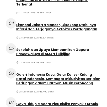
Terhenti!
27 Januari 2026
•
25.686 Dilihat
04
Ekonomi Jakarta Moncer, Disokong Stabilnya
Inflasi dan Terjaganya Aktivitas Perdagangan
23 November 2025
•
13.574 Dilihat
05
Sekolah dan Upaya Membumikan Gapura
Pancawaluya di SMAN 1 Cikijing
23 Januari 2026
•
13.468 Dilihat
06
Galeri Indonesia Kaya, Gelar Konser Kidung
Natal Indonesia, Semangat Inklusivitas Berjalan
Beriringan dalam Harmoni Musik Keroncong
28 Desember 2025
•
13.400 Dilihat
07
Gaya Hidup Modern Picu Risiko Penyakit Kronis,