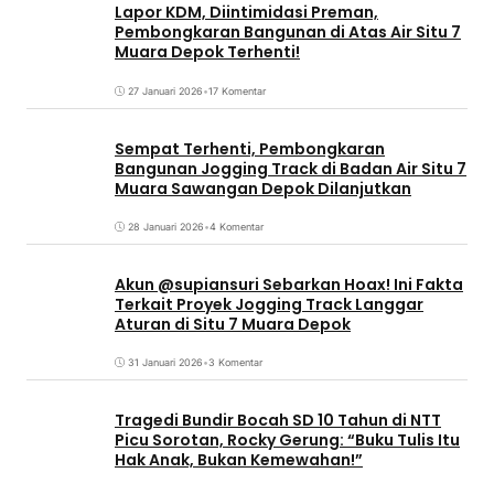
Lapor KDM, Diintimidasi Preman,
Pembongkaran Bangunan di Atas Air Situ 7
Muara Depok Terhenti!
27 Januari 2026
•
17 Komentar
Sempat Terhenti, Pembongkaran
Bangunan Jogging Track di Badan Air Situ 7
Muara Sawangan Depok Dilanjutkan
28 Januari 2026
•
4 Komentar
Akun @supiansuri Sebarkan Hoax! Ini Fakta
Terkait Proyek Jogging Track Langgar
Aturan di Situ 7 Muara Depok
31 Januari 2026
•
3 Komentar
Tragedi Bundir Bocah SD 10 Tahun di NTT
Picu Sorotan, Rocky Gerung: “Buku Tulis Itu
Hak Anak, Bukan Kemewahan!”