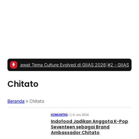
at Tema Culture Evolved di GIIAS 2026
|
#2 -
GIIAS 2026, JETOUR R
Chitato
Beranda
»
Chitato
KOMUNITAS
•
6 Juni 2024
Indofood Jadikan Anggota K-Pop
Seventeen sebagai Brand
Ambassador Chitato