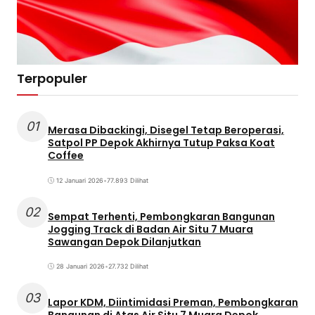
Terpopuler
01
Merasa Dibackingi, Disegel Tetap Beroperasi,
Satpol PP Depok Akhirnya Tutup Paksa Koat
Coffee
12 Januari 2026
•
77.893 Dilihat
02
Sempat Terhenti, Pembongkaran Bangunan
Jogging Track di Badan Air Situ 7 Muara
Sawangan Depok Dilanjutkan
28 Januari 2026
•
27.732 Dilihat
03
Lapor KDM, Diintimidasi Preman, Pembongkaran
Bangunan di Atas Air Situ 7 Muara Depok