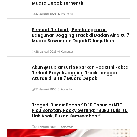
Muara Depok Terhenti!
27 Januari 2026
•
17 Komentar
Sempat Terhenti, Pembongkaran
Bangunan Jogging Track di Badan Air Situ 7
Muara Sawangan Depok Dilanjutkan
28 Januari 2026
•
4 Komentar
Akun @supiansuri Sebarkan Hoax! Ini Fakta
Terkait Proyek Jogging Track Langgar
Aturan di Situ 7 Muara Depok
31 Januari 2026
•
3 Komentar
Tragedi Bundir Bocah SD 10 Tahun di NTT
Picu Sorotan, Rocky Gerung: “Buku Tulis Itu
Hak Anak, Bukan Kemewahan!”
3 Februari 2026
•
3 Komentar