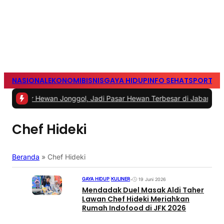
NASIONAL
EKONOMI
BISNIS
GAYA HIDUP
INFO SEHAT
SPORTS
S
r Hewan Jonggol, Jadi Pasar Hewan Terbesar di Jabar
|
#2 -
Polisi 
Chef Hideki
Beranda
»
Chef Hideki
GAYA HIDUP
|
KULINER
•
19 Juni 2026
Mendadak Duel Masak Aldi Taher
Lawan Chef Hideki Meriahkan
Rumah Indofood di JFK 2026