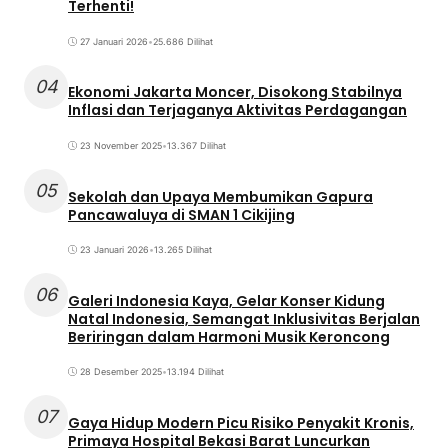
Terhenti!
27 Januari 2026
•
25.686 Dilihat
04
Ekonomi Jakarta Moncer, Disokong Stabilnya
Inflasi dan Terjaganya Aktivitas Perdagangan
23 November 2025
•
13.367 Dilihat
05
Sekolah dan Upaya Membumikan Gapura
Pancawaluya di SMAN 1 Cikijing
23 Januari 2026
•
13.265 Dilihat
06
Galeri Indonesia Kaya, Gelar Konser Kidung
Natal Indonesia, Semangat Inklusivitas Berjalan
Beriringan dalam Harmoni Musik Keroncong
28 Desember 2025
•
13.194 Dilihat
07
Gaya Hidup Modern Picu Risiko Penyakit Kronis,
Primaya Hospital Bekasi Barat Luncurkan