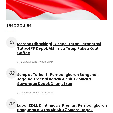
Terpopuler
01
Merasa Dibackingi, Disegel Tetap Beroperasi,
Satpol PP Depok Akhirnya Tutup Paksa Koat
Coffee
12 Januari 2026
•
77.888 Dilihat
02
Sempat Terhenti, Pembongkaran Bangunan
Jogging Track di Badan Air Situ 7 Muara
Sawangan Depok Dilanjutkan
28 Januari 2026
•
27.732 Dilihat
03
Lapor KDM, Diintimidasi Preman, Pembongkaran
Bangunan di Atas Air Situ 7 Muara Depok