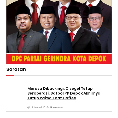
Sorotan
Merasa Dibackingi, Disegel Tetap
Beroperasi, Satpol PP Depok Akhirnya
Tutup Paksa Koat Coffee
12 Januari 2026
•
21 Komentar