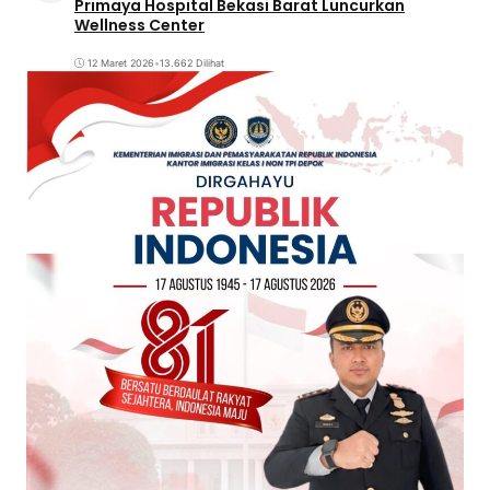
Primaya Hospital Bekasi Barat Luncurkan
Wellness Center
12 Maret 2026
•
13.662 Dilihat