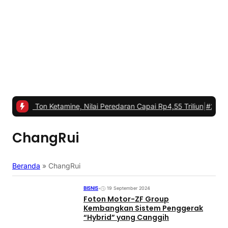
on Ketamine, Nilai Peredaran Capai Rp4,55 Triliun
|
#2 -
IMC 2026 T
ChangRui
Beranda
»
ChangRui
BISNIS
•
19 September 2024
Foton Motor-ZF Group
Kembangkan Sistem Penggerak
“Hybrid” yang Canggih