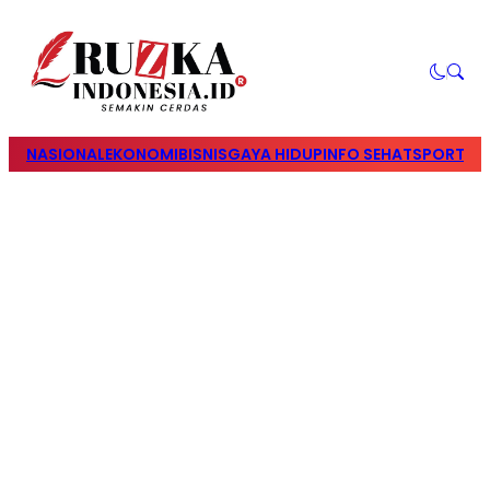
NASIONAL
EKONOMI
BISNIS
GAYA HIDUP
INFO SEHAT
SPORTS
S