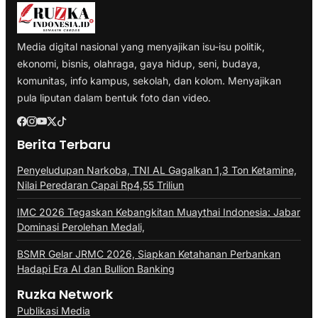
Media digital nasional yang menyajikan isu-isu politik,
ekonomi, bisnis, olahraga, gaya hidup, seni, budaya,
komunitas, info kampus, sekolah, dan kolom. Menyajikan
pula liputan dalam bentuk foto dan video.
Berita Terbaru
Penyeludupan Narkoba, TNI AL Gagalkan 1,3 Ton Ketamine,
Nilai Peredaran Capai Rp4,55 Triliun
IMC 2026 Tegaskan Kebangkitan Muaythai Indonesia: Jabar
Dominasi Perolehan Medali,
BSMR Gelar JRMC 2026, Siapkan Ketahanan Perbankan
Hadapi Era AI dan Bullion Banking
Ruzka Network
Publikasi Media