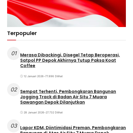
Terpopuler
01
Merasa Dibackingi, Disegel Tetap Beroperasi,
Satpol PP Depok Akhirnya Tutup Paksa Koat
Coffee
12 Januari 2026
•
77.896 Dilihat
02
Sempat Terhenti, Pembongkaran Bangunan
Jogging Track di Badan Air Situ 7 Muara
Sawangan Depok Dilanjutkan
28 Januari 2026
•
27.732 Dilihat
03
Lapor KDM, Diintimidasi Preman, Pembongkaran
Bangunan di Atas Air Situ 7 Muara Depok