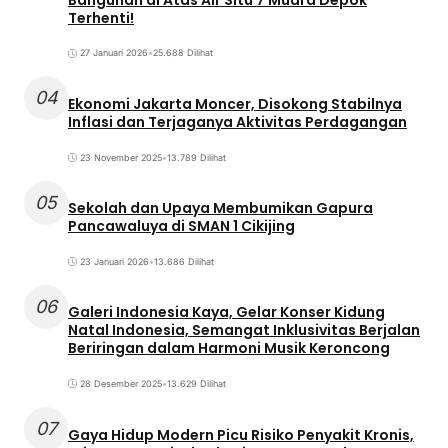
Terhenti!
27 Januari 2026
•
25.688 Dilihat
04
Ekonomi Jakarta Moncer, Disokong Stabilnya
Inflasi dan Terjaganya Aktivitas Perdagangan
23 November 2025
•
13.789 Dilihat
05
Sekolah dan Upaya Membumikan Gapura
Pancawaluya di SMAN 1 Cikijing
23 Januari 2026
•
13.686 Dilihat
06
Galeri Indonesia Kaya, Gelar Konser Kidung
Natal Indonesia, Semangat Inklusivitas Berjalan
Beriringan dalam Harmoni Musik Keroncong
28 Desember 2025
•
13.629 Dilihat
07
Gaya Hidup Modern Picu Risiko Penyakit Kronis,