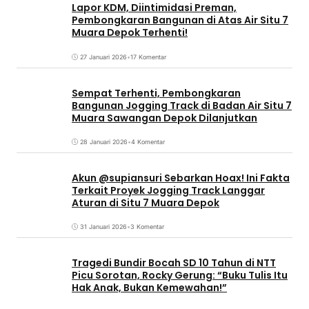
Lapor KDM, Diintimidasi Preman,
Pembongkaran Bangunan di Atas Air Situ 7
Muara Depok Terhenti!
27 Januari 2026
•
17 Komentar
Sempat Terhenti, Pembongkaran
Bangunan Jogging Track di Badan Air Situ 7
Muara Sawangan Depok Dilanjutkan
28 Januari 2026
•
4 Komentar
Akun @supiansuri Sebarkan Hoax! Ini Fakta
Terkait Proyek Jogging Track Langgar
Aturan di Situ 7 Muara Depok
31 Januari 2026
•
3 Komentar
Tragedi Bundir Bocah SD 10 Tahun di NTT
Picu Sorotan, Rocky Gerung: “Buku Tulis Itu
Hak Anak, Bukan Kemewahan!”