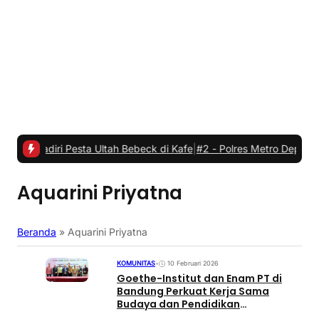
 Pesta Ultah Bebeck di Kafe
|
#2 -
Polres Metro Depok dan Margo Ci
Aquarini Priyatna
Beranda
»
Aquarini Priyatna
KOMUNITAS
•
10 Februari 2026
Goethe-Institut dan Enam PT di
Bandung Perkuat Kerja Sama
Budaya dan Pendidikan
Internasional