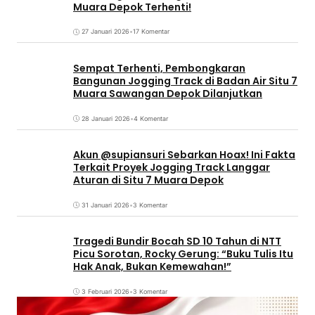
Muara Depok Terhenti!
27 Januari 2026
•
17 Komentar
Sempat Terhenti, Pembongkaran
Bangunan Jogging Track di Badan Air Situ 7
Muara Sawangan Depok Dilanjutkan
28 Januari 2026
•
4 Komentar
Akun @supiansuri Sebarkan Hoax! Ini Fakta
Terkait Proyek Jogging Track Langgar
Aturan di Situ 7 Muara Depok
31 Januari 2026
•
3 Komentar
Tragedi Bundir Bocah SD 10 Tahun di NTT
Picu Sorotan, Rocky Gerung: “Buku Tulis Itu
Hak Anak, Bukan Kemewahan!”
3 Februari 2026
•
3 Komentar