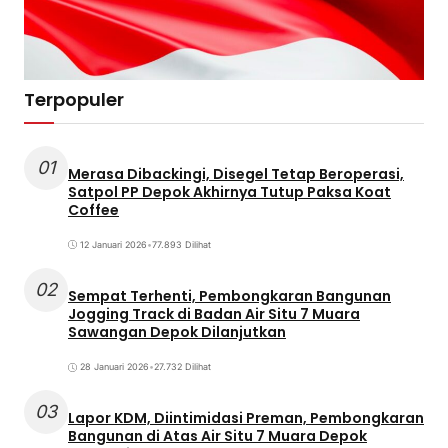
Terpopuler
01
Merasa Dibackingi, Disegel Tetap Beroperasi,
Satpol PP Depok Akhirnya Tutup Paksa Koat
Coffee
12 Januari 2026
•
77.893 Dilihat
02
Sempat Terhenti, Pembongkaran Bangunan
Jogging Track di Badan Air Situ 7 Muara
Sawangan Depok Dilanjutkan
28 Januari 2026
•
27.732 Dilihat
03
Lapor KDM, Diintimidasi Preman, Pembongkaran
Bangunan di Atas Air Situ 7 Muara Depok