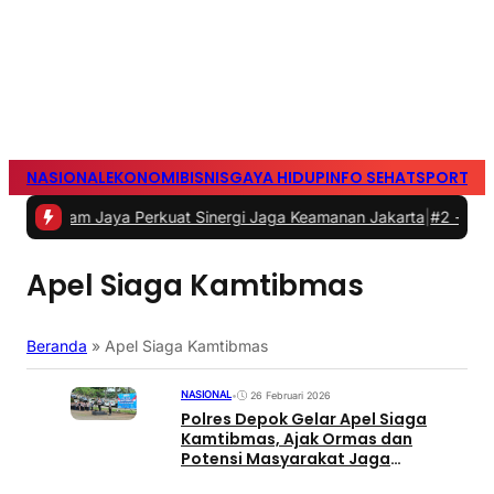
NASIONAL
EKONOMI
BISNIS
GAYA HIDUP
INFO SEHAT
SPORTS
S
am Jaya Perkuat Sinergi Jaga Keamanan Jakarta
|
#2 -
PLN Icon Plus
Apel Siaga Kamtibmas
Beranda
»
Apel Siaga Kamtibmas
NASIONAL
•
26 Februari 2026
Polres Depok Gelar Apel Siaga
Kamtibmas, Ajak Ormas dan
Potensi Masyarakat Jaga
Kondusivitas