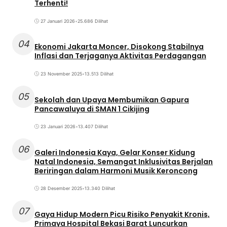
Terhenti!
27 Januari 2026
•
25.686 Dilihat
04
Ekonomi Jakarta Moncer, Disokong Stabilnya
Inflasi dan Terjaganya Aktivitas Perdagangan
23 November 2025
•
13.513 Dilihat
05
Sekolah dan Upaya Membumikan Gapura
Pancawaluya di SMAN 1 Cikijing
23 Januari 2026
•
13.407 Dilihat
06
Galeri Indonesia Kaya, Gelar Konser Kidung
Natal Indonesia, Semangat Inklusivitas Berjalan
Beriringan dalam Harmoni Musik Keroncong
28 Desember 2025
•
13.340 Dilihat
07
Gaya Hidup Modern Picu Risiko Penyakit Kronis,
Primaya Hospital Bekasi Barat Luncurkan