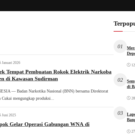
Terpopu
01
Mera
Dep
5 Januari 2026
12
k Tempat Pembuatan Rokok Elektrik Narkoba
en di Kawasan Sudirman
02
Sem
di B
IA — Badan Narkotika Nasional (BNN) bersama Direktorat
28
n Cukai mengungkap produksi...
03
Lap
5 Juni 2025
Bang
epok Gelar Operasi Gabungan WNA di
27