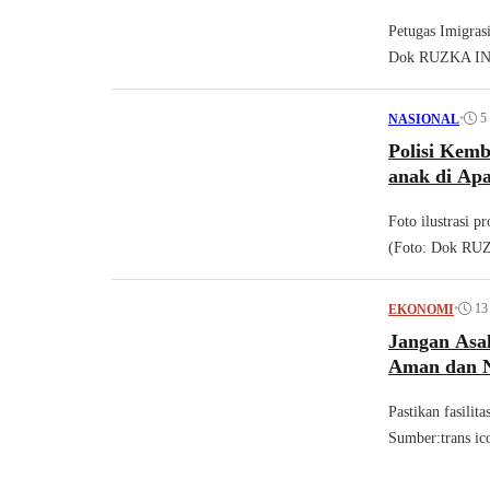
Petugas Imigras
Dok RUZKA I
•
5
NASIONAL
Polisi Kemb
anak di Ap
Foto ilustrasi p
(Foto: Dok RU
•
13
EKONOMI
Jangan Asa
Aman dan 
Pastikan fasili
Sumber:trans 