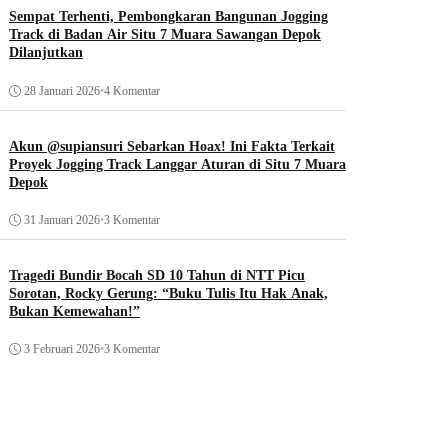
Sempat Terhenti, Pembongkaran Bangunan Jogging
Track di Badan Air Situ 7 Muara Sawangan Depok
Dilanjutkan
28 Januari 2026
•
4 Komentar
Akun @supiansuri Sebarkan Hoax! Ini Fakta Terkait
Proyek Jogging Track Langgar Aturan di Situ 7 Muara
Depok
31 Januari 2026
•
3 Komentar
Tragedi Bundir Bocah SD 10 Tahun di NTT Picu
Sorotan, Rocky Gerung: “Buku Tulis Itu Hak Anak,
Bukan Kemewahan!”
3 Februari 2026
•
3 Komentar