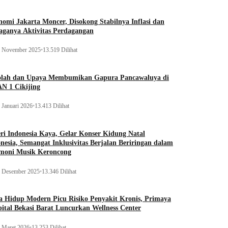
omi Jakarta Moncer, Disokong Stabilnya Inflasi dan
aganya Aktivitas Perdagangan
 November 2025
•
13.519 Dilihat
olah dan Upaya Membumikan Gapura Pancawaluya di
N 1 Cikijing
 Januari 2026
•
13.413 Dilihat
ri Indonesia Kaya, Gelar Konser Kidung Natal
nesia, Semangat Inklusivitas Berjalan Beriringan dalam
moni Musik Keroncong
 Desember 2025
•
13.346 Dilihat
 Hidup Modern Picu Risiko Penyakit Kronis, Primaya
ital Bekasi Barat Luncurkan Wellness Center
 Maret 2026
•
13.253 Dilihat