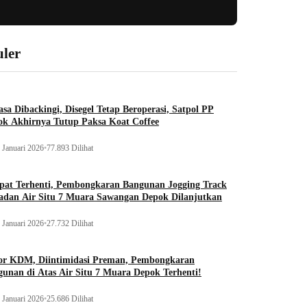
ler
sa Dibackingi, Disegel Tetap Beroperasi, Satpol PP
ok Akhirnya Tutup Paksa Koat Coffee
 Januari 2026
•
77.893 Dilihat
pat Terhenti, Pembongkaran Bangunan Jogging Track
adan Air Situ 7 Muara Sawangan Depok Dilanjutkan
 Januari 2026
•
27.732 Dilihat
or KDM, Diintimidasi Preman, Pembongkaran
unan di Atas Air Situ 7 Muara Depok Terhenti!
 Januari 2026
•
25.686 Dilihat