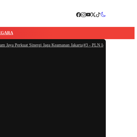
EGARA
ya Perkuat Sinergi Jaga Keamanan Jakarta
|
#3 -
PLN Icon Plus Berikan Interne