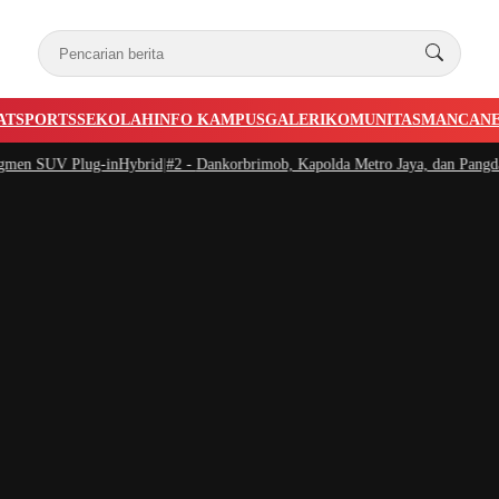
AT
SPORTS
SEKOLAH
INFO KAMPUS
GALERI
KOMUNITAS
MANCAN
n SUV Plug-inHybrid
|
#2 -
Dankorbrimob, Kapolda Metro Jaya, dan Pangdam Ja