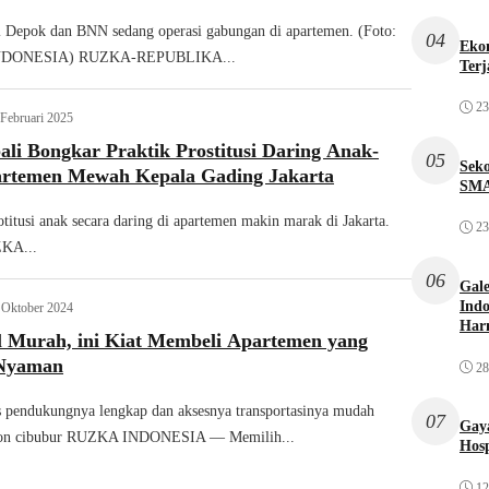
i Depok dan BNN sedang operasi gabungan di apartemen. (Foto:
04
Ekon
NDONESIA) RUZKA-REPUBLIKA...
Terj
23
 Februari 2025
ali Bongkar Praktik Prostitusi Daring Anak-
05
Sek
artemen Mewah Kepala Gading Jakarta
SMA
rotitusi anak secara daring di apartemen makin marak di Jakarta.
23
ZKA...
06
Gale
Indo
 Oktober 2024
Har
l Murah, ini Kiat Membeli Apartemen yang
Nyaman
28
tas pendukungnya lengkap dan aksesnya transportasinya mudah
07
Gaya
icon cibubur RUZKA INDONESIA — Memilih...
Hosp
12