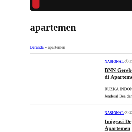
apartemen
Beranda
»
apartemen
•
2
NASIONAL
BNN Gerebe
di Apartem
RUZKA INDONES
Jenderal Bea da
•
2
NASIONAL
Imigrasi D
Apartemen