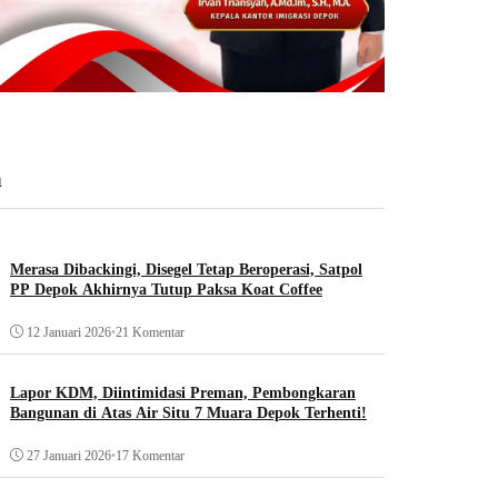
n
Merasa Dibackingi, Disegel Tetap Beroperasi, Satpol
PP Depok Akhirnya Tutup Paksa Koat Coffee
12 Januari 2026
•
21 Komentar
Lapor KDM, Diintimidasi Preman, Pembongkaran
Bangunan di Atas Air Situ 7 Muara Depok Terhenti!
27 Januari 2026
•
17 Komentar